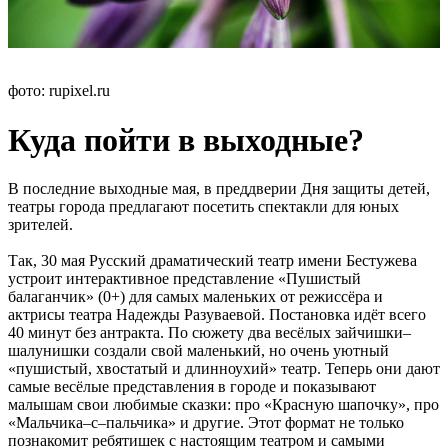
фото: rupixel.ru
Куда пойти в выходные?
В последние выходные мая, в преддверии Дня защиты детей,
театры города предлагают посетить спектакли для юных
зрителей.
Так, 30 мая Русский драматический театр имени Бестужева
устроит интерактивное представление «Пушистый
балаганчик» (0+) для самых маленьких от режиссёра и
актрисы театра Надежды Разуваевой. Постановка идёт всего
40 минут без антракта. По сюжету два весёлых зайчишки–
шалунишки создали свой маленький, но очень уютный
«пушистый, хвостатый и длинноухий» театр. Теперь они дают
самые весёлые представления в городе и показывают
малышам свои любимые сказки: про «Красную шапочку», про
«Мальчика–с–пальчика» и другие. Этот формат не только
познакомит ребятишек с настоящим театром и самыми