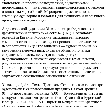
становятся не просто наблюдателями, а участниками
происходящего — им предстоит взаимодействовать с героями
и влиять на ход событий. Мероприятие рассчитано на
семейную аудиторию и подойдёт для активного и необычного
проведения выходного дня.
А для взрослой аудитории 31 мая в театре будет показан
драматический спектакль «Сёстры» (16+). Постановка
режиссёра Евгения Мордвина рассказывает историю
семейных отношений, в которых прошлое и настоящее тесно
переплетаются. В центре внимания — судьбы героинь, их
внутренние переживания, скрытые обиды и попытки
сохранить близость, несмотря на годы разлуки и
недосказанность. Спектакль обращается к темам памяти,
родственных связей и ответственности за сделанный выбор.
Спектакль рассчитан на взрослую аудиторию и предлагает
зрителю не только наблюдать за происходящим на сцене, но и
задуматься о собственных отношениях с близкими.
31 мая пройдёт в Свято–Троицком Селенгинском монастыре
будет отмечаться православный праздник Святой Троицы
(0+). В программе праздника: 9.00 — Божественная литургия,
которую возглавит митрополит Улан–Удэнский и Бурятский
Иосиф. 12.00-16.00 — Vl Открытый межрайонный фестиваль
«Святая Троица». На фестивале будут работать ярмарка