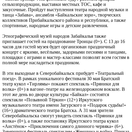
сельхозпродукции, выставки местных ТОС, кафе и
закусочные. Пройдут выступления театра народной музыки и
танца «Забава», ансамбля «Байкальские зори», творческих
коллективов​ Прибайкальского района и республики, а также
спортивные, народные игры и детские развлечения.
Этнографический музей народов Забайкалья также
приглашает гостей на празднование Троицы (0+). С 13 до 16
часов для гостей музея будет организован праздничный
концерт с яркими, весёлыми, задорными песнями и танцами,
площадки с играми и мастер–классами позволят всем гостям в
полной мере насладиться праздником.
В эти выходные в Северобайкальск прибудет «Театральный
поезд». В рамках уникального фестиваля 30 мая Братский
театр кукол «Тирлямы» покажет спектакль «Пряники для
волка» (0+) в вагоне–театре на железнодорожном вокзале. В
этот же день во дворце культуры «Байкал» состоятся
спектакли «Позывной Тёркин» (12+) Иркутского
музыкального театра имени Загурского и «Подарок судьбы!»
(16+) драматического театра Братска. А 31 мая зрители
Северобайкальска смогут увидеть спектакль «Пряники для
волка» (0+), а также постановку Иркутского театра кукол
«Аистёнок» «Приключения самого длинного червяка» (6+).
Завершится фестиваль спектаклем «Женщина и война. Приказ