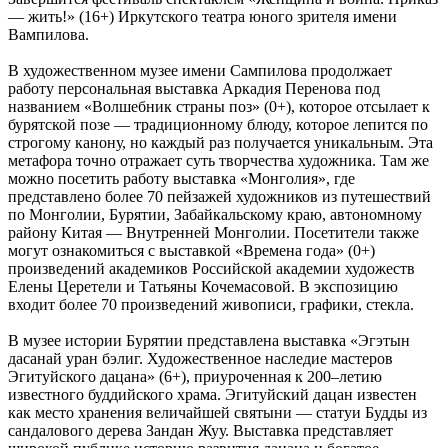
— жить!» (16+) Иркутского театра юного зрителя имени
Вампилова.
В художественном музее имени Сампилова продолжает
работу персональная выставка Аркадия Перенова под
названием «Волшебник страны поз» (0+), которое отсылает к
бурятской позе — традиционному блюду, которое лепится по
строгому канону, но каждый раз получается уникальным. Эта
метафора точно отражает суть творчества художника. Там же
можно посетить работу выставка «Монголия», где
представлено более 70 пейзажей художников из путешествий
по Монголии, Бурятии, Забайкальскому краю, автономному
району Китая — Внутренней Монголии. Посетители также
могут ознакомиться с выставкой «Времена года» (0+)
произведений академиков Российской академии художеств
Елены Церетели и Татьяны Кочемасовой. В экспозицию
входит более 70 произведений живописи, графики, стекла.
В музее истории Бурятии представлена выставка «Эгэтын
дасанай уран бэлиг. Художественное наследие мастеров
Эгитуйского дацана» (6+), приуроченная к 200–летию
известного буддийского храма. Эгитуйский дацан известен
как место хранения величайшей святыни — статуи Будды из
сандалового дерева Зандан Жуу. Выставка представляет