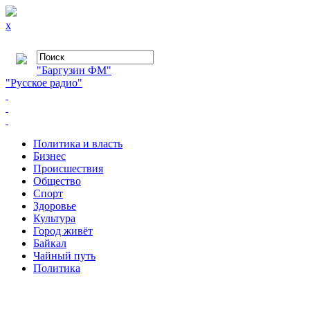
x
"Баргузин ФМ"
"Русское радио"
Политика и власть
Бизнес
Происшествия
Общество
Cпорт
Здоровье
Культура
Город живёт
Байкал
Чайный путь
Политика