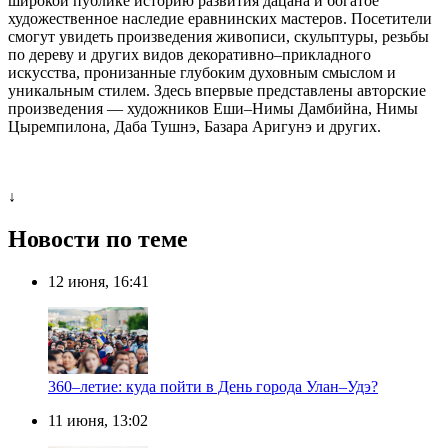
широкой публике историю развития дацана и богатое
художественное наследие еравнинских мастеров. Посетители
смогут увидеть произведения живописи, скульптуры, резьбы
по дереву и других видов декоративно–прикладного
искусства, пронизанные глубоким духовным смыслом и
уникальным стилем. Здесь впервые представлены авторские
произведения — художников Еши–Нимы Дамбийна, Нимы
Цыремпилона, Даба Тушнэ, Базара Аригунэ и других.
↓
Новости по теме
12 июня, 16:41
360–летие: куда пойти в День города Улан–Удэ?
11 июня, 13:02