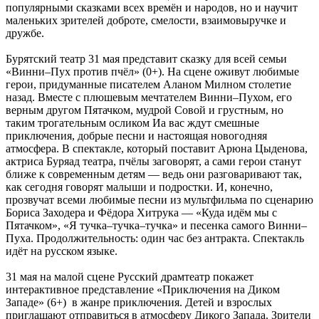
популярными сказками всех времён и народов, но и научит
маленьких зрителей доброте, смелости, взаимовыручке и
дружбе.
Бурятский театр 31 мая представит сказку для всей семьи
«Винни–Пух против пчёл» (0+). На сцене оживут любимые
герои, придуманные писателем Аланом Милном столетие
назад. Вместе с плюшевым мечтателем Винни–Пухом, его
верным другом Пятачком, мудрой Совой и грустным, но
таким трогательным осликом Иа вас ждут смешные
приключения, добрые песни и настоящая новогодняя
атмосфера. В спектакле, который поставит Арюна Цыденова,
актриса Буряад театра, пчёлы заговорят, а сами герои станут
ближе к современным детям — ведь они разговаривают так,
как сегодня говорят малыши и подростки. И, конечно,
прозвучат всеми любимые песни из мультфильма по сценарию
Бориса Заходера и Фёдора Хитрука — «Куда идём мы с
Пятачком», «Я тучка–тучка–тучка» и песенка самого Винни–
Пуха. Продолжительность: один час без антракта. Спектакль
идёт на русском языке.
31 мая на малой сцене Русский драмтеатр покажет
интерактивное представление «Приключения на Диком
Западе» (6+) в жанре приключения. Детей и взрослых
приглашают отправиться в атмосферу Дикого Запада. Зрители