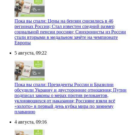
Пока вы спали: Цены на бензин снизились в 46
регионах России; Стал известен средний размер
социальной пенсии россиян; Синхронисты из России
стали вторыми в медальном зачёте на чемпионате
Европы
5 августа, 09:22
Пока вы спали: Президенты России и Бразилии
обсудили Украину и двусторонние отношения; Путин
подписал законы о мерах против релокантов,
уклоняющихся от наказания; Россияне взяли всё
«золото» в первый день кубка мира по зимнему
плаванию
4 августа, 09:16