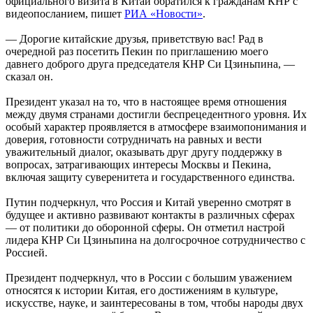
официального визита в Китай обратился к гражданам КНР с
видеопосланием, пишет
РИА «Новости»
.
— Дорогие китайские друзья, приветствую вас! Рад в
очередной раз посетить Пекин по приглашению моего
давнего доброго друга председателя КНР Си Цзиньпина, —
сказал он.
Президент указал на то, что в настоящее время отношения
между двумя странами достигли беспрецедентного уровня. Их
особый характер проявляется в атмосфере взаимопонимания и
доверия, готовности сотрудничать на равных и вести
уважительный диалог, оказывать друг другу поддержку в
вопросах, затрагивающих интересы Москвы и Пекина,
включая защиту суверенитета и государственного единства.
Путин подчеркнул, что Россия и Китай уверенно смотрят в
будущее и активно развивают контакты в различных сферах
— от политики до оборонной сферы. Он отметил настрой
лидера КНР Си Цзиньпина на долгосрочное сотрудничество с
Россией.
Президент подчеркнул, что в России с большим уважением
относятся к истории Китая, его достижениям в культуре,
искусстве, науке, и заинтересованы в том, чтобы народы двух