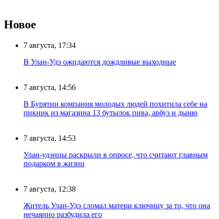
Новое
7 августа, 17:34
В Улан-Удэ ожидаются дождливые выходные
7 августа, 14:56
В Бурятии компания молодых людей похитила себе на
пикник из магазина 13 бутылок пива, арбуз и дыню
7 августа, 14:53
Улан-удэнцы раскрыли в опросе, что считают главным
подарком в жизни
7 августа, 12:38
Житель Улан-Удэ сломал матери ключицу за то, что она
нечаянно разбудила его