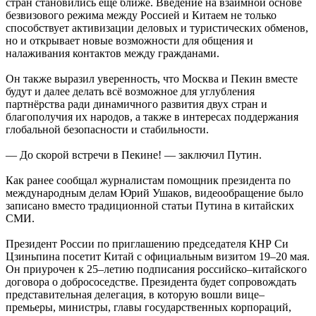
стран становились ещё ближе. Введение на взаимной основе
безвизового режима между Россией и Китаем не только
способствует активизации деловых и туристических обменов,
но и открывает новые возможности для общения и
налаживания контактов между гражданами.
Он также выразил уверенность, что Москва и Пекин вместе
будут и далее делать всё возможное для углубления
партнёрства ради динамичного развития двух стран и
благополучия их народов, а также в интересах поддержания
глобальной безопасности и стабильности.
— До скорой встречи в Пекине! — заключил Путин.
Как ранее сообщал журналистам помощник президента по
международным делам Юрий Ушаков, видеообращение было
записано вместо традиционной статьи Путина в китайских
СМИ.
Президент России по приглашению председателя КНР Си
Цзиньпина посетит Китай с официальным визитом 19–20 мая.
Он приурочен к 25–летию подписания российско–китайского
договора о добрососедстве. Президента будет сопровождать
представительная делегация, в которую вошли вице–
премьеры, министры, главы государственных корпораций,