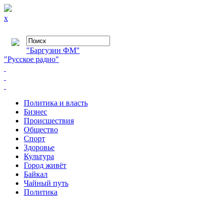
x
"Баргузин ФМ"
"Русское радио"
Политика и власть
Бизнес
Происшествия
Общество
Cпорт
Здоровье
Культура
Город живёт
Байкал
Чайный путь
Политика