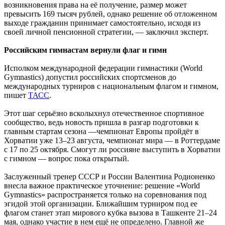
возникновения права на её получение, размер может
превысить 169 тысяч рублей, однако решение об отложенном
выходе гражданин принимает самостоятельно, исходя из
своей личной пенсионной стратегии, — заключил эксперт.
Российским гимнастам вернули флаг и гимн
Исполком международной федерации гимнастики (World
Gymnastics) допустил российских спортсменов до
международных турниров с национальным флагом и гимном,
пишет
ТАСС
.
Этот шаг серьёзно всколыхнул отечественное спортивное
сообщество, ведь новость пришла в разгар подготовки к
главным стартам сезона —чемпионат Европы пройдёт в
Хорватии уже 13–23 августа, чемпионат мира — в Роттердаме
с 17 по 25 октября. Смогут ли россияне выступить в Хорватии
с гимном — вопрос пока открытый.
Заслуженный тренер СССР и России Валентина Родионенко
внесла важное практическое уточнение: решение «World
Gymnastics» распространяется только на соревнования под
эгидой этой организации. Ближайшим турниром под ее
флагом станет этап мирового кубка вызова в Ташкенте 21–24
мая, однако участие в нем ещё не определено. Главной же