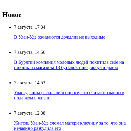
Новое
7 августа, 17:34
В Улан-Удэ ожидаются дождливые выходные
7 августа, 14:56
В Бурятии компания молодых людей похитила себе на
пикник из магазина 13 бутылок пива, арбуз и дыню
7 августа, 14:53
Улан-удэнцы раскрыли в опросе, что считают главным
подарком в жизни
7 августа, 12:38
Житель Улан-Удэ сломал матери ключицу за то, что она
нечаянно разбудила его