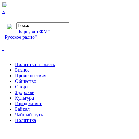
x
"Баргузин ФМ"
"Русское радио"
Политика и власть
Бизнес
Происшествия
Общество
Cпорт
Здоровье
Культура
Город живёт
Байкал
Чайный путь
Политика