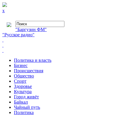
x
"Баргузин ФМ"
"Русское радио"
Политика и власть
Бизнес
Происшествия
Общество
Cпорт
Здоровье
Культура
Город живёт
Байкал
Чайный путь
Политика