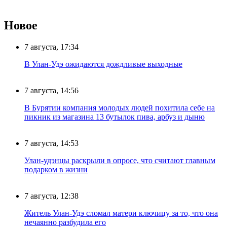
Новое
7 августа, 17:34
В Улан-Удэ ожидаются дождливые выходные
7 августа, 14:56
В Бурятии компания молодых людей похитила себе на
пикник из магазина 13 бутылок пива, арбуз и дыню
7 августа, 14:53
Улан-удэнцы раскрыли в опросе, что считают главным
подарком в жизни
7 августа, 12:38
Житель Улан-Удэ сломал матери ключицу за то, что она
нечаянно разбудила его