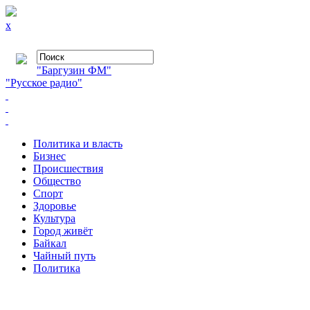
x
"Баргузин ФМ"
"Русское радио"
Политика и власть
Бизнес
Происшествия
Общество
Cпорт
Здоровье
Культура
Город живёт
Байкал
Чайный путь
Политика