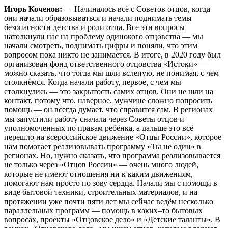
Игорь Коченов:
— Начиналось всё с Советов отцов, когда
они начали образовываться и начали поднимать темы
безопасности детства и роли отца. Все эти вопросы
натолкнули нас на проблему одинокого отцовства — мы
начали смотреть, поднимать цифры и поняли, что этим
вопросом пока никто не занимается. В итоге, в 2020 году был
организован фонд ответственного отцовства «Истоки» —
можно сказать, что тогда мы шли вслепую, не понимая, с чем
столкнёмся. Когда начали работу, первое, с чем мы
столкнулись — это закрытость самих отцов. Они не шли на
контакт, потому что, наверное, мужчине сложно попросить
помощь — он всегда думает, что справится сам. В регионах
мы запустили работу сначала через Советы отцов и
уполномоченных по правам ребёнка, а дальше это всё
перешло на всероссийское движение «Отцы России», которое
нам помогает реализовывать программу «Ты не один» в
регионах. Но, нужно сказать, что программа реализовывается
не только через «Отцов России» — очень много людей,
которые не имеют отношения ни к каким движениям,
помогают нам просто по зову сердца. Начали мы с помощи в
виде бытовой техники, строительных материалов, и на
протяжении уже почти пяти лет мы сейчас ведём несколько
параллельных программ — помощь в каких–то бытовых
вопросах, проекты «Отцовское дело» и «Детские таланты». В