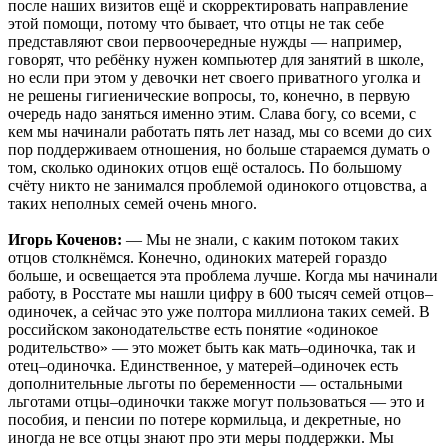
после наших визитов ещё и скорректировать направление
этой помощи, потому что бывает, что отцы не так себе
представляют свои первоочередные нужды — например,
говорят, что ребёнку нужен компьютер для занятий в школе,
но если при этом у девочки нет своего приватного уголка и
не решены гигиенические вопросы, то, конечно, в первую
очередь надо заняться именно этим. Слава богу, со всеми, с
кем мы начинали работать пять лет назад, мы со всеми до сих
пор поддерживаем отношения, но больше стараемся думать о
том, сколько одиноких отцов ещё осталось. По большому
счёту никто не занимался проблемой одинокого отцовства, а
таких неполных семей очень много.
Игорь Коченов:
— Мы не знали, с каким потоком таких
отцов столкнёмся. Конечно, одиноких матерей гораздо
больше, и освещается эта проблема лучше. Когда мы начинали
работу, в Росстате мы нашли цифру в 600 тысяч семей отцов–
одиночек, а сейчас это уже полтора миллиона таких семей. В
российском законодательстве есть понятие «одинокое
родительство» — это может быть как мать–одиночка, так и
отец–одиночка. Единственное, у матерей–одиночек есть
дополнительные льготы по беременности — остальными
льготами отцы–одиночки также могут пользоваться — это и
пособия, и пенсии по потере кормильца, и декретные, но
иногда не все отцы знают про эти меры поддержки. Мы