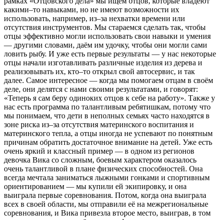
рамках «Отцовского дела» мы ищем отцов, которые владеют
какими–то навыками, но не имеют возможности их
использовать, например, из–за нехватки времени или
отсутствия инструментов. Мы стараемся сделать так, чтобы
отцы эффективно могли использовать свои навыки и умения
— другими словами, даём им удочку, чтобы они могли сами
ловить рыбу. И уже есть первые результаты — у нас некоторые
отцы начали изготавливать различные изделия из дерева и
реализовывать их, кто–то открыл свой автосервис, и так
далее. Самое интересное — когда мы помогаем отцам в своём
деле, они делятся с нами своими результатами, и говорят:
«Теперь я сам беру одиноких отцов к себе на работу». Также у
нас есть программа по талантливым ребятишкам, потому что
мы понимаем, что дети в неполных семьях часто находятся в
зоне риска из–за отсутствия материнского воспитания и
материнского тепла, а отцы иногда не успевают по понятным
причинам обратить достаточное внимание на детей. Уже есть
очень яркий и классный пример — в одном из регионов
девочка Вика со сложным, боевым характером оказалось
очень талантливой в плане физических способностей. Она
всегда мечтала заниматься лыжными гонками и спортивным
ориентированием — мы купили ей экипировку, и она
выиграла первые соревнования. Потом, когда она выиграла
всех в своей области, мы отправили её на межрегиональные
соревнования, и Вика привезла второе место, выиграв, в том