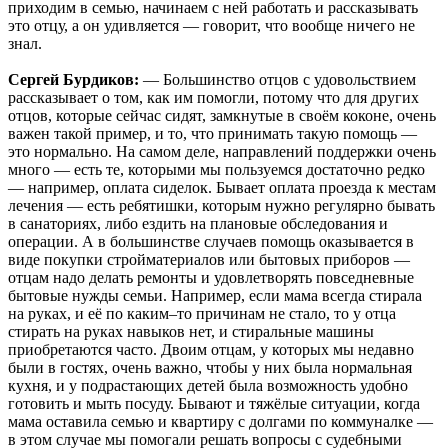
приходим в семью, начинаем с ней работать и рассказывать
это отцу, а он удивляется — говорит, что вообще ничего не
знал.
Сергей Бурдиков:
— Большинство отцов с удовольствием
рассказывает о том, как им помогли, потому что для других
отцов, которые сейчас сидят, замкнутые в своём коконе, очень
важен такой пример, и то, что принимать такую помощь —
это нормально. На самом деле, направлений поддержки очень
много — есть те, которыми мы пользуемся достаточно редко
— например, оплата сиделок. Бывает оплата проезда к местам
лечения — есть ребятишки, которым нужно регулярно бывать
в санаториях, либо ездить на плановые обследования и
операции. А в большинстве случаев помощь оказывается в
виде покупки стройматериалов или бытовых приборов —
отцам надо делать ремонты и удовлетворять повседневные
бытовые нужды семьи. Например, если мама всегда стирала
на руках, и её по каким–то причинам не стало, то у отца
стирать на руках навыков нет, и стиральные машины
приобретаются часто. Двоим отцам, у которых мы недавно
были в гостях, очень важно, чтобы у них была нормальная
кухня, и у подрастающих детей была возможность удобно
готовить и мыть посуду. Бывают и тяжёлые ситуации, когда
мама оставила семью и квартиру с долгами по коммуналке —
в этом случае мы помогали решать вопросы с судебными