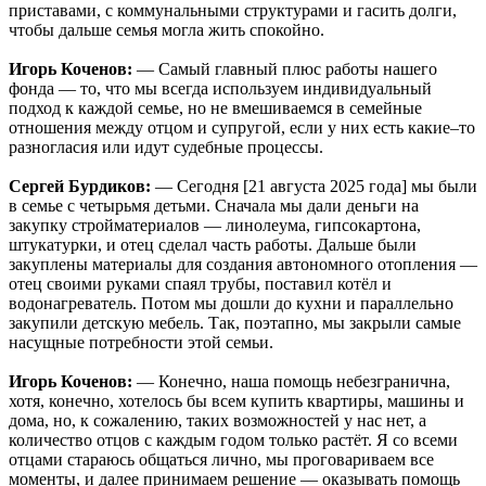
приставами, с коммунальными структурами и гасить долги,
чтобы дальше семья могла жить спокойно.
Игорь Коченов:
— Самый главный плюс работы нашего
фонда — то, что мы всегда используем индивидуальный
подход к каждой семье, но не вмешиваемся в семейные
отношения между отцом и супругой, если у них есть какие–то
разногласия или идут судебные процессы.
Сергей Бурдиков:
— Сегодня [21 августа 2025 года] мы были
в семье с четырьмя детьми. Сначала мы дали деньги на
закупку стройматериалов — линолеума, гипсокартона,
штукатурки, и отец сделал часть работы. Дальше были
закуплены материалы для создания автономного отопления —
отец своими руками спаял трубы, поставил котёл и
водонагреватель. Потом мы дошли до кухни и параллельно
закупили детскую мебель. Так, поэтапно, мы закрыли самые
насущные потребности этой семьи.
Игорь Коченов:
— Конечно, наша помощь небезгранична,
хотя, конечно, хотелось бы всем купить квартиры, машины и
дома, но, к сожалению, таких возможностей у нас нет, а
количество отцов с каждым годом только растёт. Я со всеми
отцами стараюсь общаться лично, мы проговариваем все
моменты, и далее принимаем решение — оказывать помощь