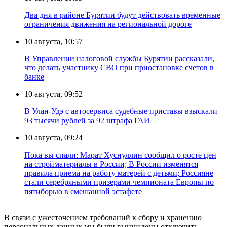
Два дня в районе Бурятии будут действовать временные
ограничения движения на региональной дороге
10 августа, 10:57
В Управлении налоговой службы Бурятии рассказали,
что делать участнику СВО при приостановке счетов в
банке
10 августа, 09:52
В Улан-Удэ с автосервиса судебные приставы взыскали
93 тысячи рублей за 92 штрафа ГАИ
10 августа, 09:24
Пока вы спали: Марат Хуснуллин сообщил о росте цен
на стройматериалы в России; В России изменятся
правила приема на работу матерей с детьми; Россияне
стали серебряными призерами чемпионата Европы по
пятиборью в смешанной эстафете
В связи с ужесточением требований к сбору и хранению
персональных данных мы были вынуждены отключить