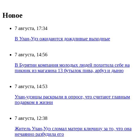
Новое
7 августа, 17:34
В Улан-Удэ ожидаются дождливые выходные
7 августа, 14:56
В Бурятии компания молодых людей похитила себе на
пикник из магазина 13 бутылок пива, арбуз и дыню
7 августа, 14:53
Улан-удэнцы раскрыли в опросе, что считают главным
подарком в жизни
7 августа, 12:38
Житель Улан-Удэ сломал матери ключицу за то, что она
нечаянно разбудила его