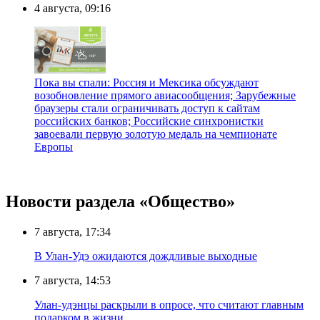
4 августа, 09:16
Пока вы спали: Россия и Мексика обсуждают
возобновление прямого авиасообщения; Зарубежные
браузеры стали ограничивать доступ к сайтам
российских банков; Российские синхронистки
завоевали первую золотую медаль на чемпионате
Европы
Новости раздела «Общество»
7 августа, 17:34
В Улан-Удэ ожидаются дождливые выходные
7 августа, 14:53
Улан-удэнцы раскрыли в опросе, что считают главным
подарком в жизни