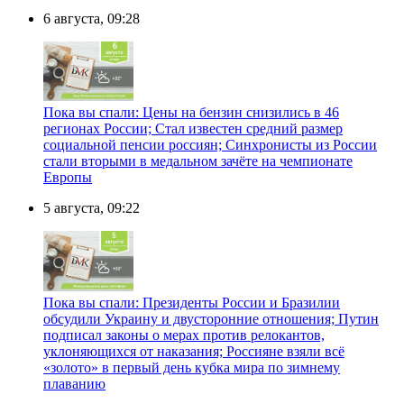
6 августа, 09:28
Пока вы спали: Цены на бензин снизились в 46
регионах России; Стал известен средний размер
социальной пенсии россиян; Синхронисты из России
стали вторыми в медальном зачёте на чемпионате
Европы
5 августа, 09:22
Пока вы спали: Президенты России и Бразилии
обсудили Украину и двусторонние отношения; Путин
подписал законы о мерах против релокантов,
уклоняющихся от наказания; Россияне взяли всё
«золото» в первый день кубка мира по зимнему
плаванию