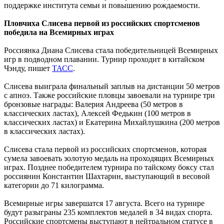
поддержке института семьи и повышению рождаемости.
Пловчиха Слисева первой из российских спортсменов
победила на Всемирных играх
Россиянка Диана Слисева стала победительницей Всемирных
игр в подводном плавании. Турнир проходит в китайском
Чэнду, пишет
ТАСС
.
Слисева выиграла финальный заплыв на дистанции 50 метров
с апноэ. Также российские пловцы завоевали на турнире три
бронзовые награды: Валерия Андреева (50 метров в
классических ластах), Алексей Федькин (100 метров в
классических ластах) и Екатерина Михайлушкина (200 метров
в классических ластах).
Слисева стала первой из российских спортсменов, которая
сумела завоевать золотую медаль на проходящих Всемирных
играх. Позднее победителем турнира по тайскому боксу стал
россиянин Константин Шахтарин, выступающий в весовой
категории до 71 килограмма.
Всемирные игры завершатся 17 августа. Всего на турнире
будут разыграны 235 комплектов медалей в 34 видах спорта.
Российские спортсмены выступают в нейтральном статусе в