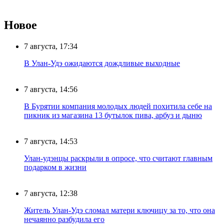
Новое
7 августа, 17:34
В Улан-Удэ ожидаются дождливые выходные
7 августа, 14:56
В Бурятии компания молодых людей похитила себе на
пикник из магазина 13 бутылок пива, арбуз и дыню
7 августа, 14:53
Улан-удэнцы раскрыли в опросе, что считают главным
подарком в жизни
7 августа, 12:38
Житель Улан-Удэ сломал матери ключицу за то, что она
нечаянно разбудила его