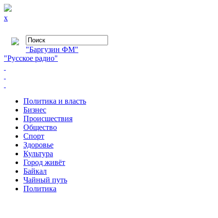
x
"Баргузин ФМ"
"Русское радио"
Политика и власть
Бизнес
Происшествия
Общество
Cпорт
Здоровье
Культура
Город живёт
Байкал
Чайный путь
Политика