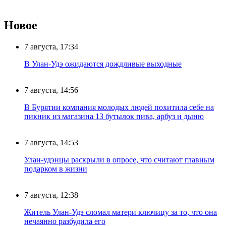
Новое
7 августа, 17:34
В Улан-Удэ ожидаются дождливые выходные
7 августа, 14:56
В Бурятии компания молодых людей похитила себе на
пикник из магазина 13 бутылок пива, арбуз и дыню
7 августа, 14:53
Улан-удэнцы раскрыли в опросе, что считают главным
подарком в жизни
7 августа, 12:38
Житель Улан-Удэ сломал матери ключицу за то, что она
нечаянно разбудила его