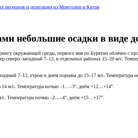
ных регионов и делегации из Монголии и Китая
ми небольшие осадки в виде д
ингу окружающей среды, первого мая по Бурятии облачно с про
ер северо–западный 7–12, в отдельных районах 15–20 м/с. Тем
ападный 7–12, утром и днём порывы до 15–17 м/с. Температура
до 14 м/с. Температура ночью –1…–3°, днём +12…+14°.
2 м/с. Температура ночью –2…–4°, днём +15…+17°.