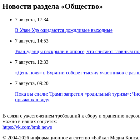
Новости раздела «Общество»
7 августа, 17:34
В Улан-Удэ ожидаются дождливые выходные
7 августа, 14:53
Улан-удэнцы раскрыли в опросе, что считают главным п
7 августа, 12:33
«День поля» в Бурятии соберет тысячу участников с раз
7 августа, 09:20
Пока вы спали: Трамп запретил «родильный туризм»; Чис
прыжках в воду
В связи с ужесточением требований к сбору и хранению перс
можно в наших соцсетях:
https://vk.com/bmk.news
© 2004-2026 информационное агентство «Байкал Медиа Конса