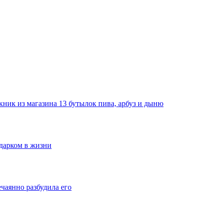
ник из магазина 13 бутылок пива, арбуз и дыню
одарком в жизни
ечаянно разбудила его