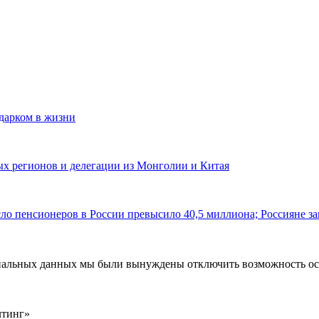
одарком в жизни
ных регионов и делегации из Монголии и Китая
ло пенсионеров в России превысило 40,5 миллиона; Россияне за
ональных данных мы были вынуждены отключить возможность ост
лтинг»