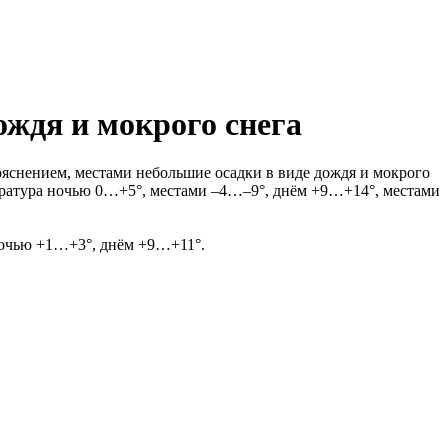
ождя и мокрого снега
яснением, местами небольшие осадки в виде дождя и мокрого
пература ночью 0…+5°, местами –4…–9°, днём +9…+14°, местами
 ночью +1…+3°, днём +9…+11°.