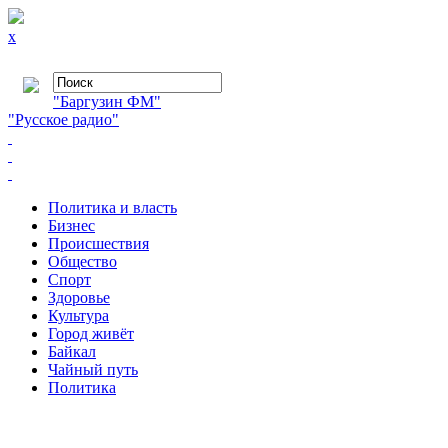
x
"Баргузин ФМ"
"Русское радио"
Политика и власть
Бизнес
Происшествия
Общество
Cпорт
Здоровье
Культура
Город живёт
Байкал
Чайный путь
Политика