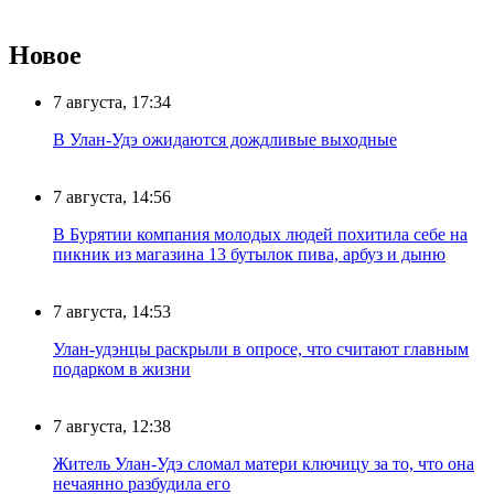
Новое
7 августа, 17:34
В Улан-Удэ ожидаются дождливые выходные
7 августа, 14:56
В Бурятии компания молодых людей похитила себе на
пикник из магазина 13 бутылок пива, арбуз и дыню
7 августа, 14:53
Улан-удэнцы раскрыли в опросе, что считают главным
подарком в жизни
7 августа, 12:38
Житель Улан-Удэ сломал матери ключицу за то, что она
нечаянно разбудила его