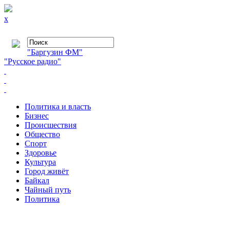
x
"Баргузин ФМ"
"Русское радио"
Политика и власть
Бизнес
Происшествия
Общество
Cпорт
Здоровье
Культура
Город живёт
Байкал
Чайный путь
Политика