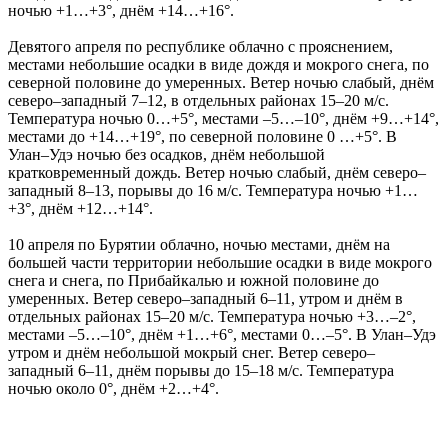
ночью +1…+3°, днём +14…+16°.
Девятого апреля по республике облачно с прояснением,
местами небольшие осадки в виде дождя и мокрого снега, по
северной половине до умеренных. Ветер ночью слабый, днём
северо–западный 7–12, в отдельных районах 15–20 м/с.
Температура ночью 0…+5°, местами –5…–10°, днём +9…+14°,
местами до +14…+19°, по северной половине 0 …+5°. В
Улан–Удэ ночью без осадков, днём небольшой
кратковременный дождь. Ветер ночью слабый, днём северо–
западный 8–13, порывы до 16 м/с. Температура ночью +1…
+3°, днём +12…+14°.
10 апреля по Бурятии облачно, ночью местами, днём на
большей части территории небольшие осадки в виде мокрого
снега и снега, по Прибайкалью и южной половине до
умеренных. Ветер северо–западный 6–11, утром и днём в
отдельных районах 15–20 м/с. Температура ночью +3…–2°,
местами –5…–10°, днём +1…+6°, местами 0…–5°. В Улан–Удэ
утром и днём небольшой мокрый снег. Ветер северо–
западный 6–11, днём порывы до 15–18 м/с. Температура
ночью около 0°, днём +2…+4°.