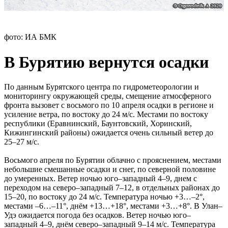
фото: ИА БМК
В Бурятию вернутся осадки
По данным Бурятского центра по гидрометеорологии и
мониторингу окружающей среды, смещение атмосферного
фронта вызовет с восьмого по 10 апреля осадки в регионе и
усиление ветра, по востоку до 24 м/с. Местами по востоку
республики (Еравнинский, Баунтовский, Хоринский,
Кижингинский районы) ожидается очень сильный ветер до
25–27 м/с.
Восьмого апреля по Бурятии облачно с прояснением, местами
небольшие смешанные осадки и снег, по северной половине
до умеренных. Ветер ночью юго–западный 4–9, днем с
переходом на северо–западный 7–12, в отдельных районах до
15–20, по востоку до 24 м/с. Температура ночью +3…–2°,
местами –6…–11°, днём +13…+18°, местами +3…+8°. В Улан–
Удэ ожидается погода без осадков. Ветер ночью юго–
западный 4–9, днём северо–западный 9–14 м/с. Температура