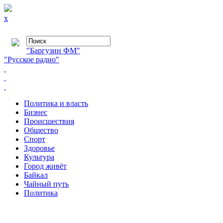
x
"Баргузин ФМ"
"Русское радио"
Политика и власть
Бизнес
Происшествия
Общество
Cпорт
Здоровье
Культура
Город живёт
Байкал
Чайный путь
Политика