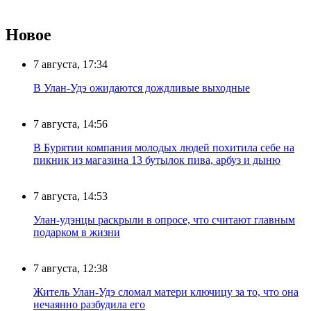
Новое
7 августа, 17:34
В Улан-Удэ ожидаются дождливые выходные
7 августа, 14:56
В Бурятии компания молодых людей похитила себе на
пикник из магазина 13 бутылок пива, арбуз и дыню
7 августа, 14:53
Улан-удэнцы раскрыли в опросе, что считают главным
подарком в жизни
7 августа, 12:38
Житель Улан-Удэ сломал матери ключицу за то, что она
нечаянно разбудила его