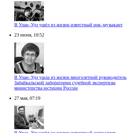
В Улан–Удэ ушёл из жизни известный рок–музыкант
23 июня, 10:52
В Улан–Удэ ушла из жизни многолетний руководитель
Забайкальской лаборатории судебной экспертизы
министерства юстиции России
27 мая, 07:19
В Улан–Удэ ушёл из жизни известный журналист