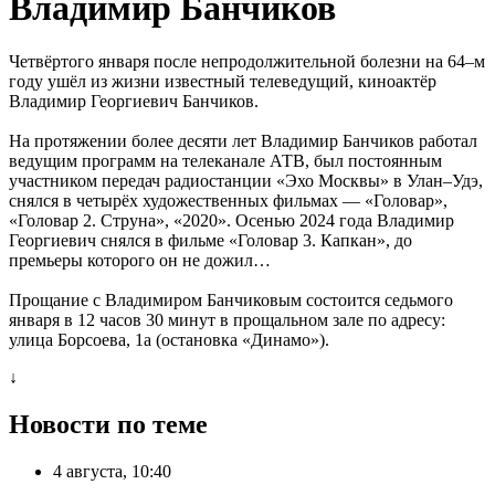
Владимир Банчиков
Четвёртого января после непродолжительной болезни на 64–м
году ушёл из жизни известный телеведущий, киноактёр
Владимир Георгиевич Банчиков.
На протяжении более десяти лет Владимир Банчиков работал
ведущим программ на телеканале АТВ, был постоянным
участником передач радиостанции «Эхо Москвы» в Улан–Удэ,
снялся в четырёх художественных фильмах — «Головар»,
«Головар 2. Струна», «2020». Осенью 2024 года Владимир
Георгиевич снялся в фильме «Головар 3. Капкан», до
премьеры которого он не дожил…
Прощание с Владимиром Банчиковым состоится седьмого
января в 12 часов 30 минут в прощальном зале по адресу:
улица Борсоева, 1а (остановка «Динамо»).
↓
Новости по теме
4 августа, 10:40