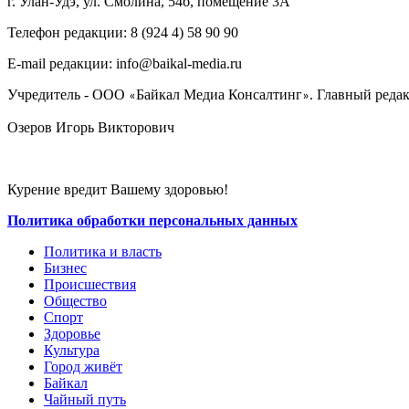
г. Улан-Удэ, ул. Смолина, 54б, помещение 3А
Телефон редакции: ‎‎8 (924 4) 58 90 90
E-mail редакции: info@baikal-media.ru
Учредитель - ООО
Байкал Медиа Консалтинг
. Главный редак
«
»
Озеров Игорь Викторович
Курение вредит Вашему здоровью!
Политика обработки персональных данных
Политика и власть
Бизнес
Происшествия
Общество
Cпорт
Здоровье
Культура
Город живёт
Байкал
Чайный путь