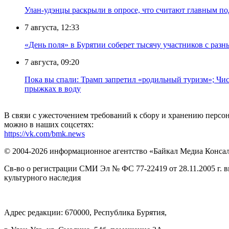
Улан-удэнцы раскрыли в опросе, что считают главным п
7 августа, 12:33
«День поля» в Бурятии соберет тысячу участников с раз
7 августа, 09:20
Пока вы спали: Трамп запретил «родильный туризм»; Чис
прыжках в воду
В связи с ужесточением требований к сбору и хранению перс
можно в наших соцсетях:
https://vk.com/bmk.news
© 2004-2026 информационное агентство «Байкал Медиа Конса
Св-во о регистрации СМИ Эл № ФС 77-22419 от 28.11.2005 г. 
культурного наследия
Адрес редакции: 670000, Республика Бурятия,