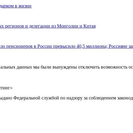
одарком в жизни
ных регионов и делегации из Монголии и Китая
ло пенсионеров в России превысило 40,5 миллиона; Россияне за
ональных данных мы были вынуждены отключить возможность ост
лтинг»
выдано Федеральной службой по надзору за соблюдением законод