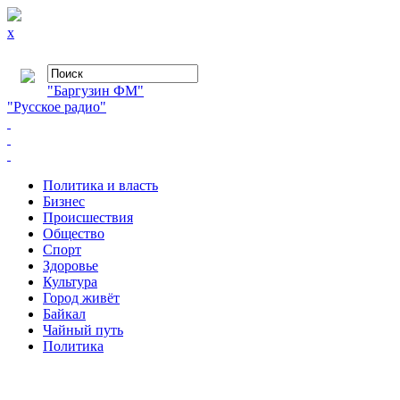
x
"Баргузин ФМ"
"Русское радио"
Политика и власть
Бизнес
Происшествия
Общество
Cпорт
Здоровье
Культура
Город живёт
Байкал
Чайный путь
Политика