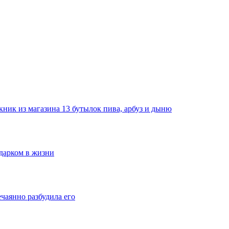
ник из магазина 13 бутылок пива, арбуз и дыню
одарком в жизни
ечаянно разбудила его