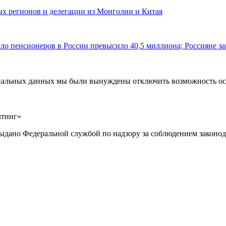
ных регионов и делегации из Монголии и Китая
ло пенсионеров в России превысило 40,5 миллиона; Россияне за
ональных данных мы были вынуждены отключить возможность ост
лтинг»
выдано Федеральной службой по надзору за соблюдением законод