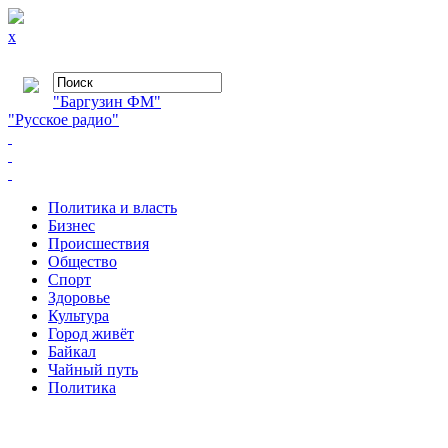
x
"Баргузин ФМ"
"Русское радио"
Политика и власть
Бизнес
Происшествия
Общество
Cпорт
Здоровье
Культура
Город живёт
Байкал
Чайный путь
Политика