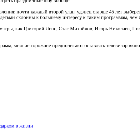
мотреть праздничные шоу вообще.
оления: почти каждый второй улан
удэнец старше 45 лет выбере
–
детьми склонны к большему интересу к таким программам, чем 
мэтры, как Григорий Лепс, Стас Михайлов, Игорь Николаев, Пол
грамм, многие горожане предпочитают оставлять телевизор вклю
одарком в жизни