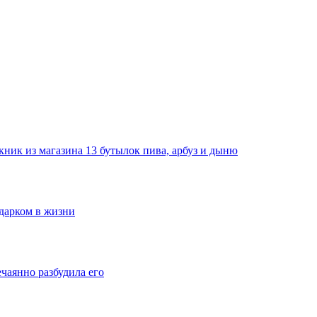
ник из магазина 13 бутылок пива, арбуз и дыню
одарком в жизни
ечаянно разбудила его