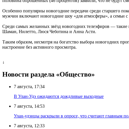
половина опрошенных (46 процентов) заявили, что не будут с
Особенно популярны новогодние передачи среди старшего пок
мужчин включают новогодние шоу «для атмосферы», а семьи с 
Среди самых желанных звёзд новогодних телеэфиров — такие 
Шаман, Нилетто, Люся Чеботина и Анна Асти.
Таким образом, несмотря на богатство выбора новогодних про
настроение без активного просмотра.
↓
Новости раздела «Общество»
7 августа, 17:34
В Улан-Удэ ожидаются дождливые выходные
7 августа, 14:53
Улан-удэнцы раскрыли в опросе, что считают главным п
7 августа, 12:33