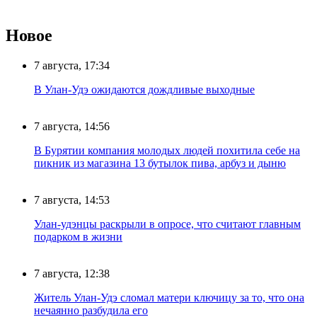
Новое
7 августа, 17:34
В Улан-Удэ ожидаются дождливые выходные
7 августа, 14:56
В Бурятии компания молодых людей похитила себе на
пикник из магазина 13 бутылок пива, арбуз и дыню
7 августа, 14:53
Улан-удэнцы раскрыли в опросе, что считают главным
подарком в жизни
7 августа, 12:38
Житель Улан-Удэ сломал матери ключицу за то, что она
нечаянно разбудила его