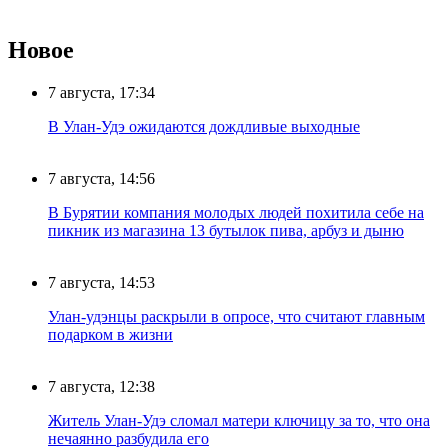
Новое
7 августа, 17:34
В Улан-Удэ ожидаются дождливые выходные
7 августа, 14:56
В Бурятии компания молодых людей похитила себе на
пикник из магазина 13 бутылок пива, арбуз и дыню
7 августа, 14:53
Улан-удэнцы раскрыли в опросе, что считают главным
подарком в жизни
7 августа, 12:38
Житель Улан-Удэ сломал матери ключицу за то, что она
нечаянно разбудила его