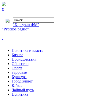
x
"Баргузин ФМ"
"Русское радио"
Политика и власть
Бизнес
Происшествия
Общество
Cпорт
Здоровье
Культура
Город живёт
Байкал
Чайный путь
Политика