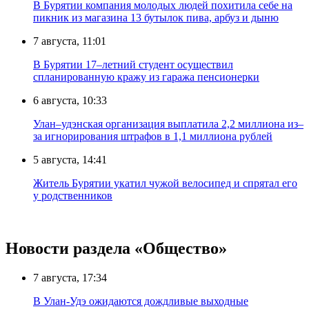
В Бурятии компания молодых людей похитила себе на
пикник из магазина 13 бутылок пива, арбуз и дыню
7 августа, 11:01
В Бурятии 17–летний студент осуществил
спланированную кражу из гаража пенсионерки
6 августа, 10:33
Улан–удэнская организация выплатила 2,2 миллиона из–
за игнорирования штрафов в 1,1 миллиона рублей
5 августа, 14:41
Житель Бурятии укатил чужой велосипед и спрятал его
у родственников
Новости раздела «Общество»
7 августа, 17:34
В Улан-Удэ ожидаются дождливые выходные