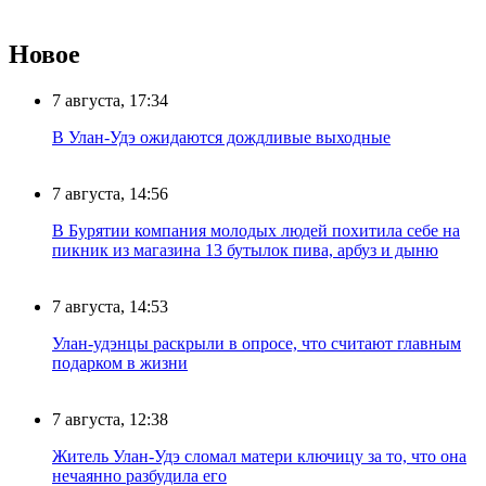
Новое
7 августа, 17:34
В Улан-Удэ ожидаются дождливые выходные
7 августа, 14:56
В Бурятии компания молодых людей похитила себе на
пикник из магазина 13 бутылок пива, арбуз и дыню
7 августа, 14:53
Улан-удэнцы раскрыли в опросе, что считают главным
подарком в жизни
7 августа, 12:38
Житель Улан-Удэ сломал матери ключицу за то, что она
нечаянно разбудила его