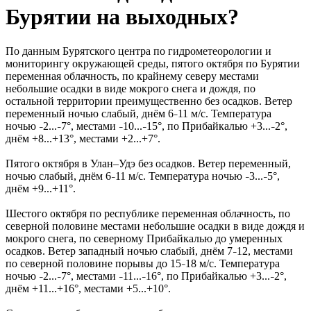
Бурятии на выходных?
По данным Бурятского центра по гидрометеорологии и
мониторингу окружающей среды, пятого октября по Бурятии
переменная облачность, по крайнему северу местами
небольшие осадки в виде мокрого снега и дождя, по
остальной территории преимущественно без осадков. Ветер
переменный ночью слабый, днём 6
11 м/с. Температура
–
ночью
2...
7°, местами
10...
15°, по Прибайкалью +3...
2°,
–
–
–
–
–
днём +8...+13°, местами +2...+7°.
Пятого октября в Улан–Удэ без осадков. Ветер переменный,
ночью слабый, днём 6
11 м/с. Температура ночью
3...
5°,
–
–
–
днём +9...+11°.
Шестого октября по республике переменная облачность, по
северной половине местами небольшие осадки в виде дождя и
мокрого снега, по северному Прибайкалью до умеренных
осадков. Ветер западный ночью слабый, днём 7
12, местами
–
по северной половине порывы до 15
18 м/с. Температура
–
ночью
2...
7°, местами
11...
16°, по Прибайкалью +3...
2°,
–
–
–
–
–
днём +11...+16°, местами +5...+10°.