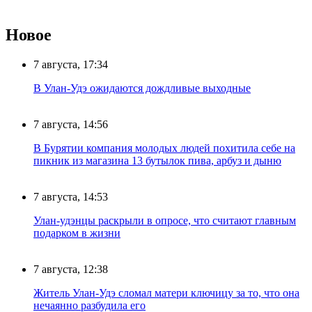
Новое
7 августа, 17:34
В Улан-Удэ ожидаются дождливые выходные
7 августа, 14:56
В Бурятии компания молодых людей похитила себе на
пикник из магазина 13 бутылок пива, арбуз и дыню
7 августа, 14:53
Улан-удэнцы раскрыли в опросе, что считают главным
подарком в жизни
7 августа, 12:38
Житель Улан-Удэ сломал матери ключицу за то, что она
нечаянно разбудила его