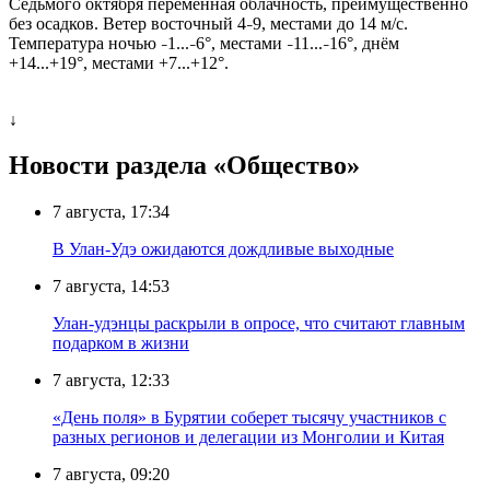
Седьмого октября переменная облачность, преимущественно
без осадков. Ветер восточный 4
9, местами до 14 м/с.
–
Температура ночью
1...
6°, местами
11...
16°, днём
–
–
–
–
+14...+19°, местами +7...+12°.
↓
Новости раздела «Общество»
7 августа, 17:34
В Улан-Удэ ожидаются дождливые выходные
7 августа, 14:53
Улан-удэнцы раскрыли в опросе, что считают главным
подарком в жизни
7 августа, 12:33
«День поля» в Бурятии соберет тысячу участников с
разных регионов и делегации из Монголии и Китая
7 августа, 09:20