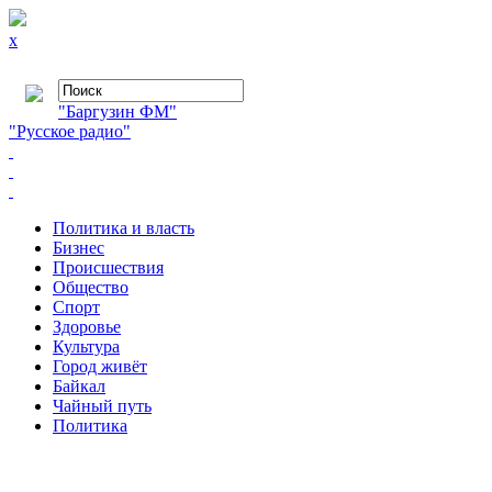
x
"Баргузин ФМ"
"Русское радио"
Политика и власть
Бизнес
Происшествия
Общество
Cпорт
Здоровье
Культура
Город живёт
Байкал
Чайный путь
Политика