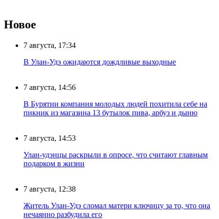
Новое
7 августа, 17:34
В Улан-Удэ ожидаются дождливые выходные
7 августа, 14:56
В Бурятии компания молодых людей похитила себе на
пикник из магазина 13 бутылок пива, арбуз и дыню
7 августа, 14:53
Улан-удэнцы раскрыли в опросе, что считают главным
подарком в жизни
7 августа, 12:38
Житель Улан-Удэ сломал матери ключицу за то, что она
нечаянно разбудила его