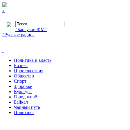
x
"Баргузин ФМ"
"Русское радио"
Политика и власть
Бизнес
Происшествия
Общество
Cпорт
Здоровье
Культура
Город живёт
Байкал
Чайный путь
Политика