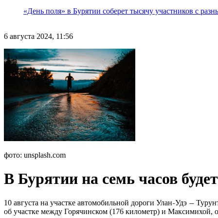
«День поля» в Бурятии соберет тысячу участников с раз
6 августа 2024, 11:56
фото: unsplash.com
В Бурятии на семь часов буд
10 августа на участке автомобильной дороги Улан
Удэ
Турунт
–
—
об участке между Горячинском (176 километр) и Максимихой, 