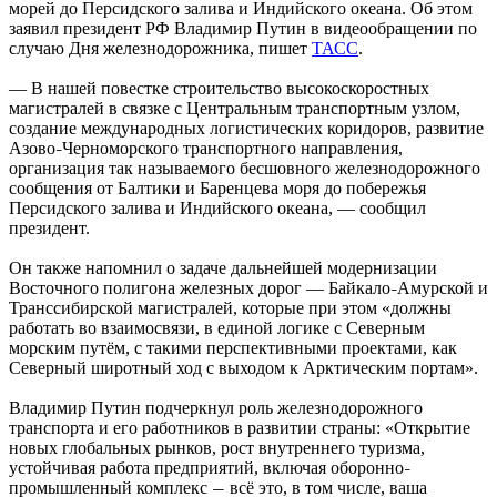
морей до Персидского залива и Индийского океана. Об этом
заявил президент РФ Владимир Путин в видеообращении по
случаю Дня железнодорожника, пишет
ТАСС
.
— В нашей повестке строительство высокоскоростных
магистралей в связке с Центральным транспортным узлом,
создание международных логистических коридоров, развитие
Азово
Черноморского транспортного направления,
–
организация так называемого бесшовного железнодорожного
сообщения от Балтики и Баренцева моря до побережья
Персидского залива и Индийского океана, — сообщил
президент.
Он также напомнил о задаче дальнейшей модернизации
Восточного полигона железных дорог — Байкало
Амурской и
–
Транссибирской магистралей, которые при этом «должны
работать во взаимосвязи, в единой логике с Северным
морским путём, с такими перспективными проектами, как
Северный широтный ход с выходом к Арктическим портам».
Владимир Путин подчеркнул роль железнодорожного
транспорта и его работников в развитии страны: «Открытие
новых глобальных рынков, рост внутреннего туризма,
устойчивая работа предприятий, включая оборонно
–
промышленный комплекс
всё это, в том числе, ваша
—