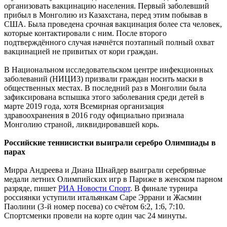
организовать вакцинацию населения. Первый заболевший
прибыл в Монголию из Казахстана, перед этим побывав в
США. Была проведена срочная вакцинация более ста человек,
которые контактировали с ним. После второго
подтверждённого случая начнётся поэтапный полный охват
вакцинацией не привитых от кори граждан.
В Национальном исследовательском центре инфекционных
заболеваний (НИЦИЗ) призвали граждан носить маски в
общественных местах. В последний раз в Монголии была
зафиксирована вспышка этого заболевания среди детей в
марте 2019 года, хотя Всемирная организация
здравоохранения в 2016 году официально признала
Монголию страной, ликвидировавшей корь.
Российские теннисистки выиграли серебро Олимпиады в
парах
Мирра Андреева и Диана Шнайдер выиграли серебряные
медали летних Олимпийских игр в Париже в женском парном
разряде, пишет
РИА Новости Спорт
. В финале турнира
россиянки уступили итальянкам Саре Эррани и Жасмин
Паолини (3
й номер посева) со счётом 6:2, 1:6, 7:10.
–
Спортсменки провели на корте один час 24 минуты.