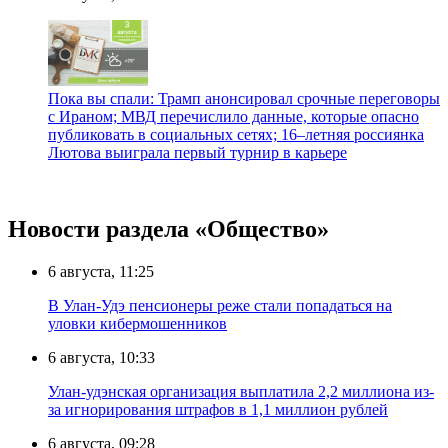
Пока вы спали: Трамп анонсировал срочные переговоры
с Ираном; МВД перечислило данные, которые опасно
публиковать в социальных сетях; 16–летняя россиянка
Лютова выиграла первый турнир в карьере
Новости раздела «Общество»
6 августа, 11:25
В Улан-Удэ пенсионеры реже стали попадаться на
уловки кибермошенников
6 августа, 10:33
Улан-удэнская организация выплатила 2,2 миллиона из-
за игнорирования штрафов в 1,1 миллион рублей
6 августа, 09:28