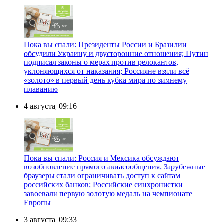
Пока вы спали: Президенты России и Бразилии
обсудили Украину и двусторонние отношения; Путин
подписал законы о мерах против релокантов,
уклоняющихся от наказания; Россияне взяли всё
«золото» в первый день кубка мира по зимнему
плаванию
4 августа, 09:16
Пока вы спали: Россия и Мексика обсуждают
возобновление прямого авиасообщения; Зарубежные
браузеры стали ограничивать доступ к сайтам
российских банков; Российские синхронистки
завоевали первую золотую медаль на чемпионате
Европы
3 августа, 09:33