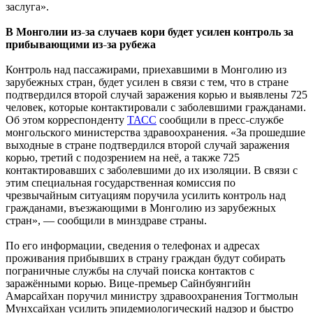
заслуга».
В Монголии из
за случаев кори будет усилен контроль за
–
прибывающими из
за рубежа
–
Контроль над пассажирами, приехавшими в Монголию из
зарубежных стран, будет усилен в связи с тем, что в стране
подтвердился второй случай заражения корью и выявлены 725
человек, которые контактировали с заболевшими гражданами.
Об этом корреспонденту
ТАСС
сообщили в пресс
службе
–
монгольского министерства здравоохранения. «За прошедшие
выходные в стране подтвердился второй случай заражения
корью, третий с подозрением на неё, а также 725
контактировавших с заболевшими до их изоляции. В связи с
этим специальная государственная комиссия по
чрезвычайным ситуациям поручила усилить контроль над
гражданами, въезжающими в Монголию из зарубежных
стран», — сообщили в минздраве страны.
По его информации, сведения о телефонах и адресах
проживания прибывших в страну граждан будут собирать
пограничные службы на случай поиска контактов с
заражёнными корью. Вице
премьер Сайнбуянгийн
–
Амарсайхан поручил министру здравоохранения Тогтмолын
Мунхсайхан усилить эпидемиологический надзор и быстро