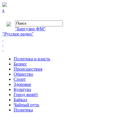
x
"Баргузин ФМ"
"Русское радио"
Политика и власть
Бизнес
Происшествия
Общество
Cпорт
Здоровье
Культура
Город живёт
Байкал
Чайный путь
Политика