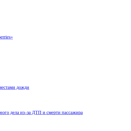
erries»
 местами дожди
ного дела из–за ДТП и смерти пассажира