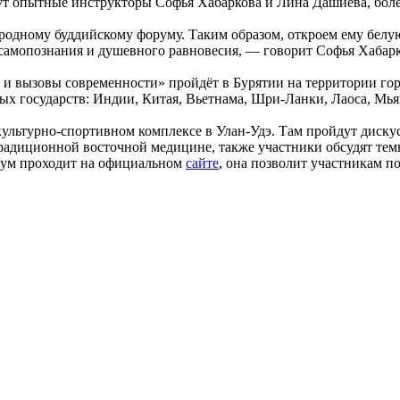
ут опытные инструкторы Софья Хабаркова и Лина Дашиева, боле
дному буддийскому форуму. Таким образом, откроем ему белую 
 самопознания и душевного равновесия, — говорит Софья Хабарк
вызовы современности» пройдёт в Бурятии на территории город
ных государств: Индии, Китая, Вьетнама, Шри-Ланки, Лаоса, М
зкультурно-спортивном комплексе в Улан-Удэ. Там пройдут диск
традиционной восточной медицине, также участники обсудят тем
рум проходит на официальном
сайте
, она позволит участникам п