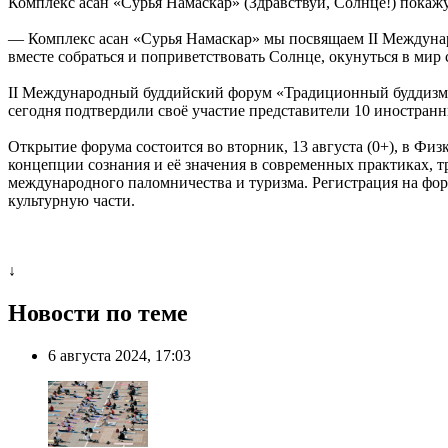
Комплекс асан «Сурья Намаскар» (Здравствуй, Солнце!) покаж
— Комплекс асан «Сурья Намаскар» мы посвящаем II Междунаро
вместе собраться и поприветствовать Солнце, окунуться в мир
II Международный буддийский форум «Традиционный буддизм и 
сегодня подтвердили своё участие представители 10 иностран
Открытие форума состоится во вторник, 13 августа (0+), в Фи
концепции сознания и её значения в современных практиках, 
международного паломничества и туризма. Регистрация на фо
культурную части.
↓
Новости по теме
6 августа 2024, 17:03