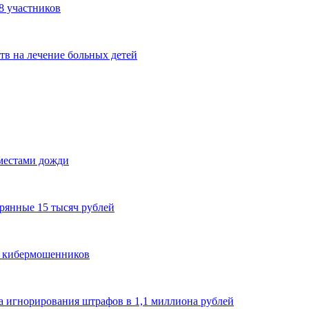
8 участников
тв на лечение больных детей
 местами дожди
рянные 15 тысяч рублей
и кибермошенников
а игнорирования штрафов в 1,1 миллиона рублей