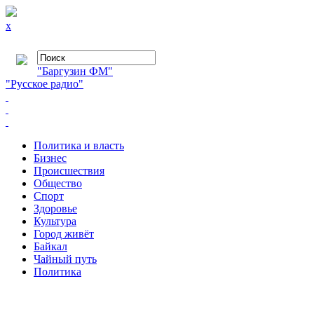
x
"Баргузин ФМ"
"Русское радио"
Политика и власть
Бизнес
Происшествия
Общество
Cпорт
Здоровье
Культура
Город живёт
Байкал
Чайный путь
Политика