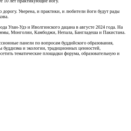
е 10 лет практикующие йогу.
дорогу. Уверена, и практики, и любители йоги будут рады
ова.
а Улан-Удэ и Иволгинского дацана в августе 2024 года. На
ьянмы, Монголии, Камбоджи, Непала, Бангладеша и Пакистана.
уссионные панели по вопросам буддийского образования,
ы буддизма и экологии, традиционных ценностей,
осетить тематические площадки форума, образовательную и