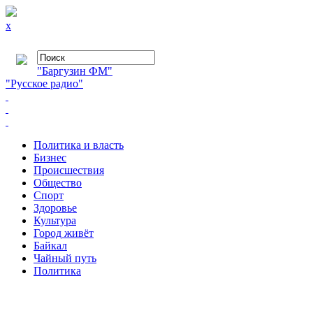
x
"Баргузин ФМ"
"Русское радио"
Политика и власть
Бизнес
Происшествия
Общество
Cпорт
Здоровье
Культура
Город живёт
Байкал
Чайный путь
Политика