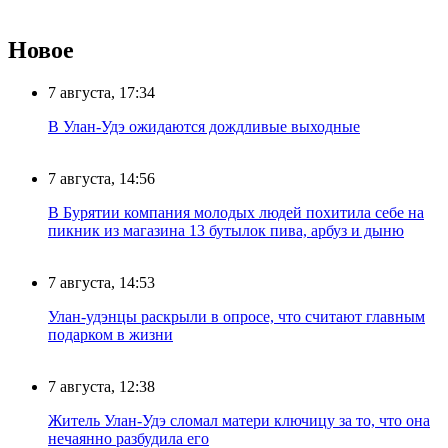
Новое
7 августа, 17:34
В Улан-Удэ ожидаются дождливые выходные
7 августа, 14:56
В Бурятии компания молодых людей похитила себе на
пикник из магазина 13 бутылок пива, арбуз и дыню
7 августа, 14:53
Улан-удэнцы раскрыли в опросе, что считают главным
подарком в жизни
7 августа, 12:38
Житель Улан-Удэ сломал матери ключицу за то, что она
нечаянно разбудила его