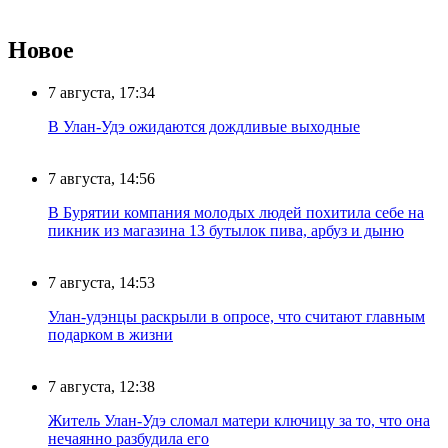
Новое
7 августа, 17:34
В Улан-Удэ ожидаются дождливые выходные
7 августа, 14:56
В Бурятии компания молодых людей похитила себе на
пикник из магазина 13 бутылок пива, арбуз и дыню
7 августа, 14:53
Улан-удэнцы раскрыли в опросе, что считают главным
подарком в жизни
7 августа, 12:38
Житель Улан-Удэ сломал матери ключицу за то, что она
нечаянно разбудила его