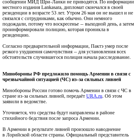
сообщении МИД Шри
Ланки не приводятся. По информации
–
местного издания Lankasara, дипломат скончался в своей
резиденции в возрасте 53 лет. Утром 26 мая он не вышел и не
связался с сотрудниками, как обычно. Они немного
подождали, потому что воскресенье
выходной день, а затем
—
проинформировали полицию, которая проникла в
резиденцию.
Согласно предварительной информации, Пактэ умер после
резкого ухудшения самочувствия
для установления всех
—
обстоятельств случившегося полиция начала расследование.
Минобороны РФ предложило помощь Армении в связи с
чрезвычайной ситуацией (ЧС) из–за сильных ливней
Минобороны России готово помочь Армении в связи с ЧС в
стране из
за сильных ливней, передаёт
URA.ru
. Об этом
–
заявили в ведомстве.
Уточняется, что средства будут направлены в районе
стихийного бедствия после запроса Армении.
В Армении в результате ливней произошло наводнение
в Лорийской области страны. Официальный представитель