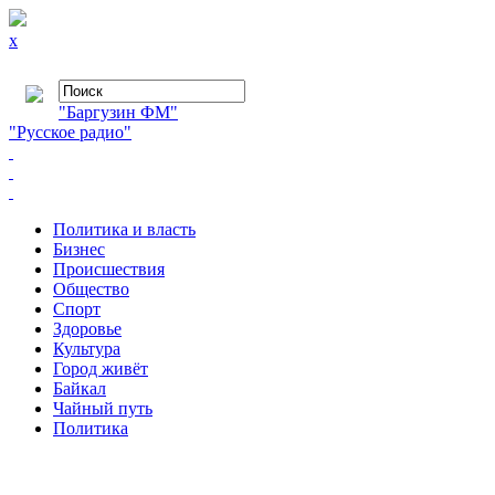
x
"Баргузин ФМ"
"Русское радио"
Политика и власть
Бизнес
Происшествия
Общество
Cпорт
Здоровье
Культура
Город живёт
Байкал
Чайный путь
Политика