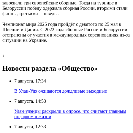
завоевали три европейские сборные. Тогда на турнире в
Белоруссии победу одержала сборная России, вторыми стали
финны, третьими
шведы.
—
Чемпионат мира 2025 года пройдёт с девятого по 25 мая в
Швеции и Дании. С 2022 года сборные России и Белоруссии
отстранены от участия в международных соревнованиях из
за
–
ситуации на Украине.
↓
Новости раздела «Общество»
7 августа, 17:34
В Улан-Удэ ожидаются дождливые выходные
7 августа, 14:53
Улан-удэнцы раскрыли в опросе, что считают главным
подарком в жизни
7 августа, 12:33