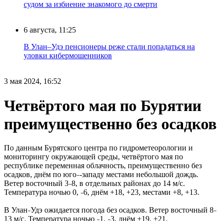
судом за избиение знакомого до смерти
6 августа, 11:25
В Улан–Удэ пенсионеры реже стали попадаться на
уловки кибермошенников
3 мая 2024, 16:52
Четвёртого мая по Бурятии
преимущественно без осадков
По данным Бурятского центра по гидрометеорологии и
мониторингу окружающей среды, четвёртого мая по
республике переменная облачность, преимущественно без
осадков, днём по юго
-западу местами небольшой дождь.
–
Ветер восточный 3
8, в отдельных районах до 14 м/с.
–
Температура ночью 0,
6, днём +18, +23, местами +8, +13.
–
В Улан
Удэ ожидается погода без осадков. Ветер восточный 8
–
–
13 м/с. Температура ночью
1,
3, днём +19, +21.
–
–