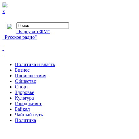
x
"Баргузин ФМ"
"Русское радио"
Политика и власть
Бизнес
Происшествия
Общество
Cпорт
Здоровье
Культура
Город живёт
Байкал
Чайный путь
Политика