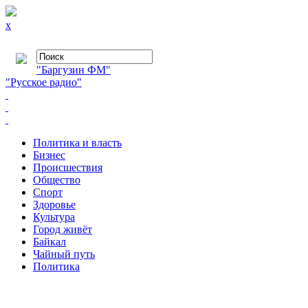
x
"Баргузин ФМ"
"Русское радио"
Политика и власть
Бизнес
Происшествия
Общество
Cпорт
Здоровье
Культура
Город живёт
Байкал
Чайный путь
Политика