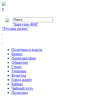
x
"Баргузин ФМ"
"Русское радио"
Политика и власть
Бизнес
Происшествия
Общество
Cпорт
Здоровье
Культура
Город живёт
Байкал
Чайный путь
Политика