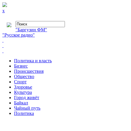
x
"Баргузин ФМ"
"Русское радио"
Политика и власть
Бизнес
Происшествия
Общество
Cпорт
Здоровье
Культура
Город живёт
Байкал
Чайный путь
Политика