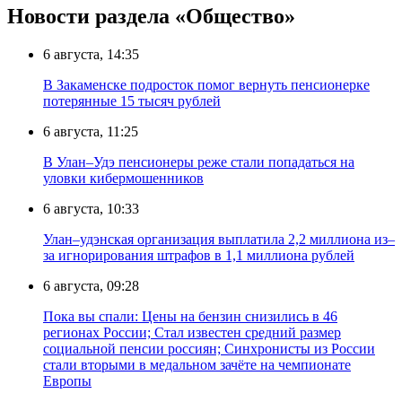
Новости раздела «Общество»
6 августа, 14:35
В Закаменске подросток помог вернуть пенсионерке
потерянные 15 тысяч рублей
6 августа, 11:25
В Улан–Удэ пенсионеры реже стали попадаться на
уловки кибермошенников
6 августа, 10:33
Улан–удэнская организация выплатила 2,2 миллиона из–
за игнорирования штрафов в 1,1 миллиона рублей
6 августа, 09:28
Пока вы спали: Цены на бензин снизились в 46
регионах России; Стал известен средний размер
социальной пенсии россиян; Синхронисты из России
стали вторыми в медальном зачёте на чемпионате
Европы