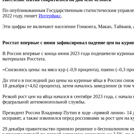
По опубликованным Государственным статистическим управлени
2022 году, пишет
Интерфакс
.
Эти цифры не включают население Гонконга, Макао, Тайваня, 
Росстат впервые с июня зафиксировал падение цен на кури
В России впервые с конца июня 2023 года подешевели курины
материалах Росстата.
«Снизились цены: на мясо кур (–0,9 процента), пшено (–0,3 пр
До этого в последний раз цены на куриные яйца в России сниж
18 декабря (+4,62 процента), затем началось замедление (в том
Резкий рост цен на яйца начался в сентябре 2023 года, с начал
федеральной антимонопольной службы.
Президент России Владимир Путин в ходе
прямой линии
14 
«
»
исправят, а также извинился перед россиянами за рост цен на 
29 декабря правительство приняло решение о беспошлинном импо