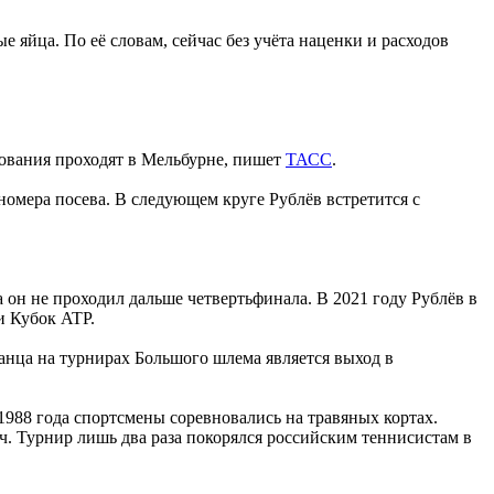
 яйца. По её словам, сейчас без учёта наценки и расходов
нования проходят в Мельбурне, пишет
ТАСС
.
 номера посева. В следующем круге Рублёв встретится с
 он не проходил дальше четвертьфинала. В 2021 году Рублёв в
и Кубок ATP.
канца на турнирах Большого шлема является выход в
о 1988 года спортсмены соревновались на травяных кортах.
ч. Турнир лишь два раза покорялся российским теннисистам в