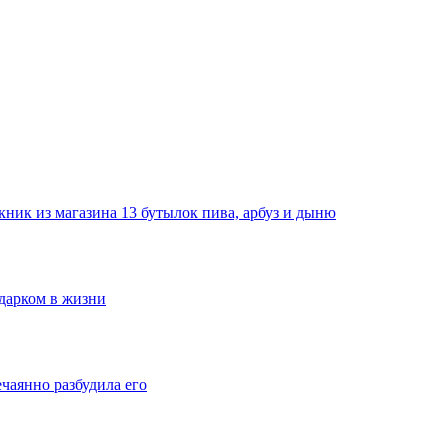
ник из магазина 13 бутылок пива, арбуз и дыню
одарком в жизни
ечаянно разбудила его