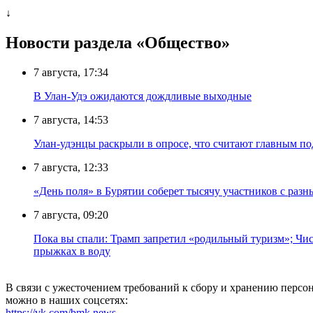
↓
Новости раздела «Общество»
7 августа, 17:34
В Улан-Удэ ожидаются дождливые выходные
7 августа, 14:53
Улан-удэнцы раскрыли в опросе, что считают главным п
7 августа, 12:33
«День поля» в Бурятии соберет тысячу участников с раз
7 августа, 09:20
Пока вы спали: Трамп запретил «родильный туризм»; Чис
прыжках в воду
В связи с ужесточением требований к сбору и хранению перс
можно в наших соцсетях:
https://vk.com/bmk.news