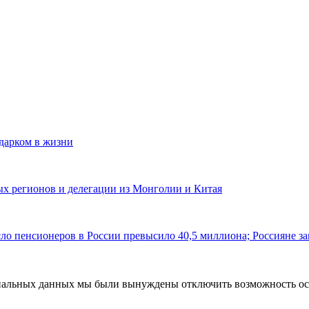
одарком в жизни
ных регионов и делегации из Монголии и Китая
ло пенсионеров в России превысило 40,5 миллиона; Россияне за
ональных данных мы были вынуждены отключить возможность ост