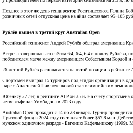
у производителей по первой категории снизились на 2,5%, по в
Позднее в этот же день гендиректор Росптицесоюза Галина Боб
розничных сетей отпускная цена на яйца составляет 95–105 руб
Рублёв вышел в третий круг Australian Open
Российский теннисист Андрей Рублёв обыграл американца Крис
Встреча завершилась со счётом 6:4, 6:4, 6:4 в пользу Рублёва
победителем матча между американцем Себастьяном Кордой и
26
летний Рублёв располагается на пятой позиции в рейтинге
–
Спортсмен выиграл 15 турниров под эгидой организации в оди
паре с Анастасией Павлюченковой стал олимпийским чемпионом
Юбэнксу 27 лет, в рейтинге ATP он 35-й. На счету спортсмена
четвертьфинал Уимблдона в 2023 году.
Australian Open проходит с 14 по 28 января. Турнир проводится
Призовой фонд в 2024 году составляет более $57,8 млн. Дейс
мужском одиночном разряде - Евгению Кафельникову (1999), М