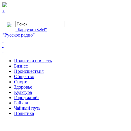
x
"Баргузин ФМ"
"Русское радио"
Политика и власть
Бизнес
Происшествия
Общество
Cпорт
Здоровье
Культура
Город живёт
Байкал
Чайный путь
Политика