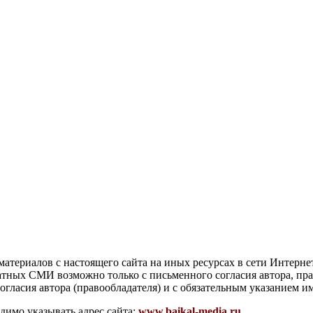
атериалов с настоящего сайта на иных ресурсах в сети Интерне
чатных СМИ возможно только с письменного согласия автора, пр
гласия автора (правообладателя) и с обязательным указанием и
димо указывать адрес сайта:
www.baikal-media.ru