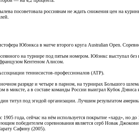
торой — на 4,2 процента.
ылева посоветовала россиянам не ждать снижения цен на куриные
лей.
тофера Юбэнкса в матче второго круга Australian Open. Сорев
, посеянного на турнире под пятым номером. Юбэнкс выступал без
 французом Кентеном Алисом.
 Ассоциации теннисистов
профессионалов (ATP).
–
ночном разряде и четыре в парном, на турнирах Большого шлема
 в миксте, а в составе команды России выиграл Кубок Дэвиса 
 один титул под эгидой организации. Лучшим результатом амери
 с 1905 года, сейчас на нём используется покрытие «хард», но д
твующим победителем соревнования является серб Новак Джокови
арату Сафину (2005).