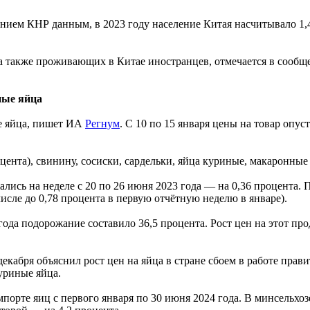
ем КНР данным, в 2023 году население Китая насчитывало 1,40
а также проживающих в Китае иностранцев, отмечается в сообщ
ные яйца
е яйца, пишет ИА
Регнум
. С 10 по 15 января цены на товар опус
оцента), свинину, сосиски, сардельки, яйца куриные, макаронные
ались на неделе с 20 по 26 июня 2023 года — на 0,36 процента.
 числе до 0,78 процента в первую отчётную неделю в январе).
а года подорожание составило 36,5 процента. Рост цен на этот п
декабря объяснил рост цен на яйца в стране сбоем в работе пра
куриные яйца.
рте яиц с первого января по 30 июня 2024 года. В минсельхозе 