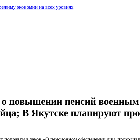
режиму экономии на всех уровнях
н о повышении пенсий военным
 яйца; В Якутске планируют пр
иях поправки в закон «О пенсионном обеспечении лиц, проходив