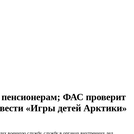
 пенсионерам; ФАС проверит
овести «Игры детей Арктики»
ших военную службу, службу в органах внутренних дел,