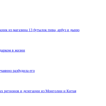
ник из магазина 13 бутылок пива, арбуз и дыню
одарком в жизни
ечаянно разбудила его
ных регионов и делегации из Монголии и Китая