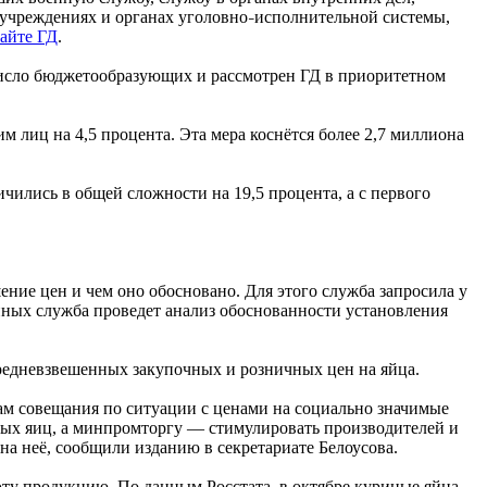
 учреждениях и органах уголовно
исполнительной системы,
–
сайте ГД
.
число бюджетообразующих и рассмотрен ГД в приоритетном
м лиц на 4,5 процента. Эта мера коснётся более 2,7 миллиона
чились в общей сложности на 19,5 процента, а с первого
ние цен и чем оно обосновано. Для этого служба запросила у
нных служба проведет анализ обоснованности установления
редневзвешенных закупочных и розничных цен на яйца.
ам совещания по ситуации с ценами на социально значимые
ных яиц, а минпромторгу — стимулировать производителей и
а неё, сообщили изданию в секретариате Белоусова.
 эту продукцию. По данным Росстата, в октябре куриные яйца