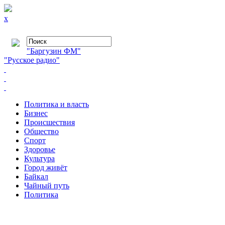
x
"Баргузин ФМ"
"Русское радио"
Политика и власть
Бизнес
Происшествия
Общество
Cпорт
Здоровье
Культура
Город живёт
Байкал
Чайный путь
Политика