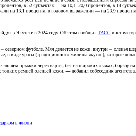
роцентов, в 52 субъектах — на 10,1–20,0 процентов, в 14 субъе
жали на 13,1 процента, в годовом выражении — на 23,9 процента
йдут в Якутске в 2024 году. Об этом сообщил
ТАСС
инструктор
е
северном футболе. Мяч делается из кожи, внутри
оленья шер
—
—
ые, в виде урасы (традиционного жилища якутов), которые долж
чающем прыжки через нарты, бег на широких лыжах, борьбу на 
их тонких ремней оленьей кожи, — добавил собеседник агентства
одарком в жизни