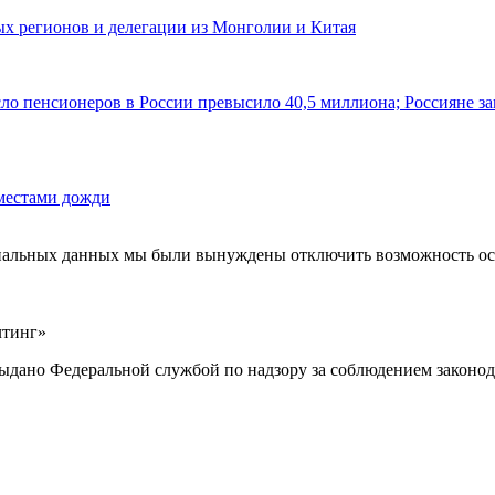
ных регионов и делегации из Монголии и Китая
ло пенсионеров в России превысило 40,5 миллиона; Россияне за
 местами дожди
ональных данных мы были вынуждены отключить возможность ост
лтинг»
выдано Федеральной службой по надзору за соблюдением законод