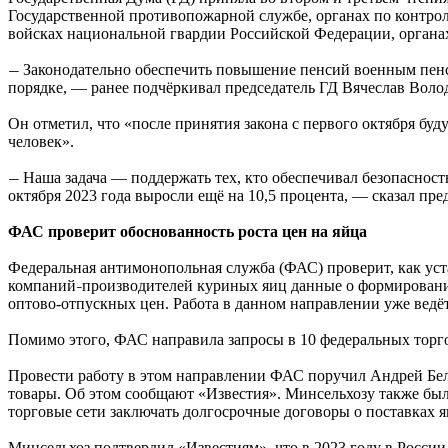
Государственной противопожарной службе, органах по контрол
войсках национальной гвардии Российской Федерации, органа
Законодательно обеспечить повышение пенсий военным пен
—
порядке, — ранее подчёркивал председатель ГД Вячеслав Воло
Он отметил, что «после принятия закона с первого октября буд
человек».
Наша задача — поддержать тех, кто обеспечивал безопасност
—
октября 2023 года выросли ещё на 10,5 процента, — сказал пре
ФАС проверит обоснованность роста цен на яйца
Федеральная антимонопольная служба (ФАС) проверит, как уст
компаний
производителей куриных яиц данные о формировани
–
оптово-отпускных цен. Работа в данном направлении уже ведёт
Помимо этого, ФАС направила запросы в 10 федеральных торг
Провести работу в этом направлении ФАС поручил Андрей Бело
товары. Об этом сообщают «Известия». Минсельхозу также бы
торговые сети заключать долгосрочные договоры о поставках 
Минсельхоз подтвердил «Известиям», что в 2023 году в России