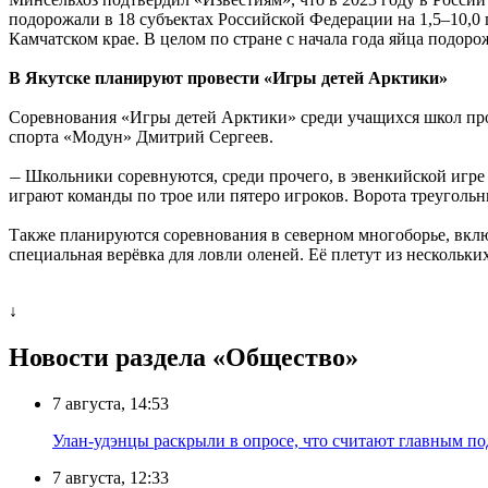
подорожали в 18 субъектах Российской Федерации на 1,5–10,0 п
Камчатском крае. В целом по стране с начала года яйца подоро
В Якутске планируют провести «Игры детей Арктики»
Соревнования «Игры детей Арктики» среди учащихся школ про
спорта «Модун» Дмитрий Сергеев.
Школьники соревнуются, среди прочего, в эвенкийской игр
—
играют команды по трое или пятеро игроков. Ворота треугольн
Также планируются соревнования в северном многоборье, вклю
специальная верёвка для ловли оленей. Её плетут из нескольк
↓
Новости раздела «Общество»
7 августа, 14:53
Улан-удэнцы раскрыли в опросе, что считают главным п
7 августа, 12:33