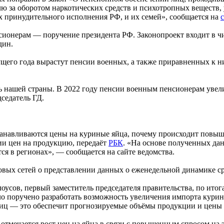
ю за оборотом наркотических средств и психотропных веществ,
х принудительного исполнения РФ, и их семей», сообщается на
сионерам — поручение президента РФ. Законопроект входит в 
дин.
ущего года вырастут пенсии военных, а также приравненных к ни
ь нашей страны. В 2022 году пенсии военным пенсионерам увели
дседатель ГД.
анавливаются цены на куриные яйца, почему происходит повыше
и цен на продукцию, передаёт
РБК
. «На основе полученных да
ся в регионах», — сообщается на сайте ведомства.
овых сетей о представлении данных о еженедельной динамике с
усов, первый заместитель председателя правительства, по итог
ло поручено разработать возможность увеличения импорта кури
яиц — это обеспечит прогнозируемые объёмы продукции и цены н
 отмечается рост цен на яйца в связи с повышенным спросом на