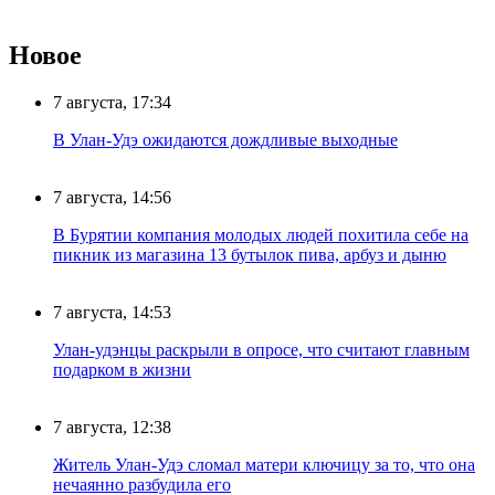
Новое
7 августа, 17:34
В Улан-Удэ ожидаются дождливые выходные
7 августа, 14:56
В Бурятии компания молодых людей похитила себе на
пикник из магазина 13 бутылок пива, арбуз и дыню
7 августа, 14:53
Улан-удэнцы раскрыли в опросе, что считают главным
подарком в жизни
7 августа, 12:38
Житель Улан-Удэ сломал матери ключицу за то, что она
нечаянно разбудила его