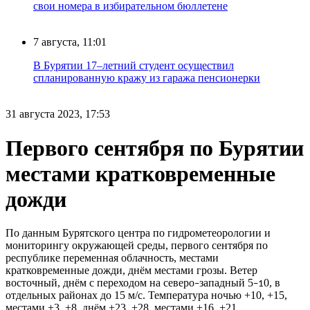
свои номера в избирательном бюллетене
7 августа, 11:01
В Бурятии 17–летний студент осуществил
спланированную кражу из гаража пенсионерки
31 августа 2023, 17:53
Первого сентября по Бурятии
местами кратковременные
дожди
По данным Бурятского центра по гидрометеорологии и
мониторингу окружающей среды, первого сентября по
республике переменная облачность, местами
кратковременные дожди, днём местами грозы. Ветер
восточный, днём с переходом на северо
западный 5
0, в
–
–1
отдельных районах до 15 м/с. Температура ночью +10, +15,
местами +3, +8, днём +23, +28, местами +16, +21.