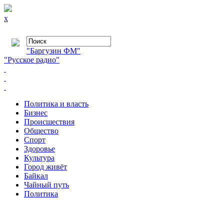
x
"Баргузин ФМ"
"Русское радио"
Политика и власть
Бизнес
Происшествия
Общество
Cпорт
Здоровье
Культура
Город живёт
Байкал
Чайный путь
Политика