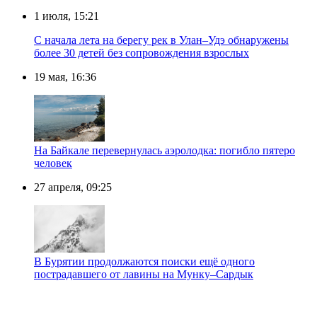
1 июля, 15:21
С начала лета на берегу рек в Улан–Удэ обнаружены
более 30 детей без сопровождения взрослых
19 мая, 16:36
На Байкале перевернулась аэролодка: погибло пятеро
человек
27 апреля, 09:25
В Бурятии продолжаются поиски ещё одного
пострадавшего от лавины на Мунку–Сардык