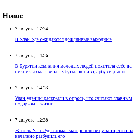
Новое
7 августа, 17:34
В Улан-Удэ ожидаются дождливые выходные
7 августа, 14:56
В Бурятии компания молодых людей похитила себе на
пикник из магазина 13 бутылок пива, арбуз и дыню
7 августа, 14:53
Улан-удэнцы раскрыли в опросе, что считают главным
подарком в жизни
7 августа, 12:38
Житель Улан-Удэ сломал матери ключицу за то, что она
нечаянно разбудила его