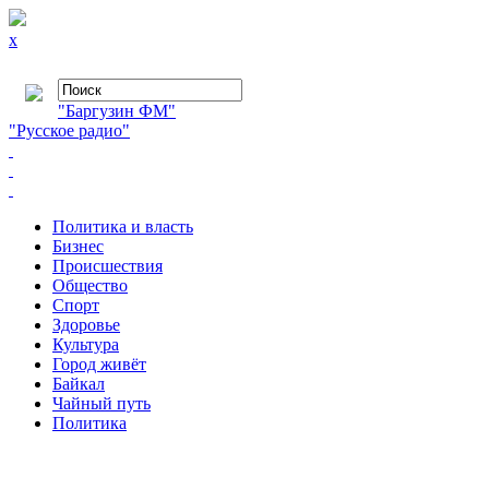
x
"Баргузин ФМ"
"Русское радио"
Политика и власть
Бизнес
Происшествия
Общество
Cпорт
Здоровье
Культура
Город живёт
Байкал
Чайный путь
Политика