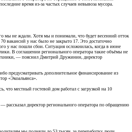
оследние время из-за частых случаев невывоза мусора.
о мы не ждали. Хотя мы и понимали, что будет весенний отток
 70 вакансий у нас было не закрыто 17. Это достаточно
того у нас пошли сбои. Ситуация осложнилась, когда в июне
блики. В соглашении регионального оператора такие объёмы не
 техники, — пояснил Дмитрий Дружинин, директор
, либо предусматривать дополнительное финансирование из
тор «Экоальянса».
, что местный гостевой дом работал с загрузкой на 10
, — рассказал директор регионального оператора по обращению
водителям мы подняли до 53 тысяч, за переработку люди