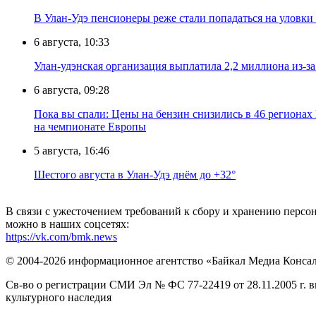
В Улан-Удэ пенсионеры реже стали попадаться на уловк
6 августа, 10:33
Улан-удэнская организация выплатила 2,2 миллиона из-з
6 августа, 09:28
Пока вы спали: Цены на бензин снизились в 46 регионах
на чемпионате Европы
5 августа, 16:46
Шестого августа в Улан-Удэ днём до +32°
В связи с ужесточением требований к сбору и хранению перс
можно в наших соцсетях:
https://vk.com/bmk.news
© 2004-2026 информационное агентство «Байкал Медиа Конса
Св-во о регистрации СМИ Эл № ФС 77-22419 от 28.11.2005 г. 
культурного наследия