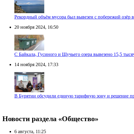
Рекордный объём мусора был вывезен с побережий озёр в
20 ноября 2024, 16:50
С Байкала, Гусиного и Щучьего озера вывезено 15,5 тыся
14 ноября 2024, 17:33
В Бурятии обсудили единую тарифную зону и решение п
Новости раздела «Общество»
6 августа, 11:25