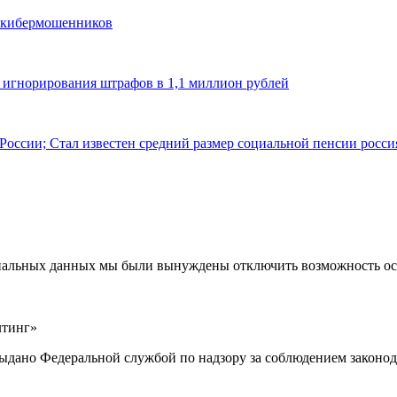
и кибермошенников
а игнорирования штрафов в 1,1 миллион рублей
 России; Стал известен средний размер социальной пенсии росс
ональных данных мы были вынуждены отключить возможность ост
лтинг»
выдано Федеральной службой по надзору за соблюдением законод