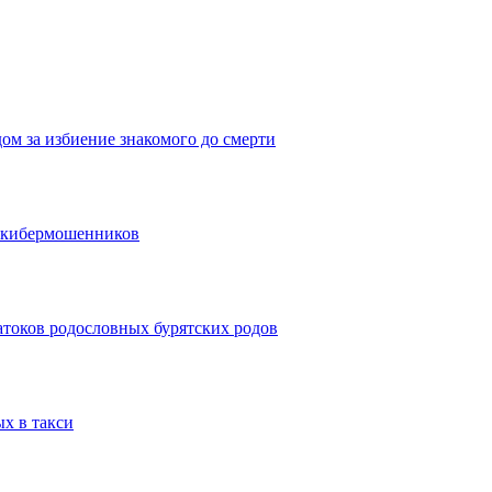
дом за избиение знакомого до смерти
и кибермошенников
атоков родословных бурятских родов
ых в такси