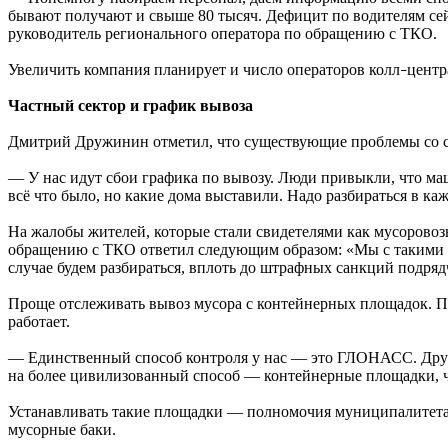
бывают получают и свыше 80 тысяч. Дефицит по водителям сейч
руководитель регионального оператора по обращению с ТКО.
Увеличить компания планирует и число операторов колл
центр
–
Частный сектор и график вывоза
Дмитрий Дружинин отметил, что существующие проблемы со ск
— У нас идут сбои графика по вывозу. Люди привыкли, что маш
всё что было, но какие дома выставили. Надо разбираться в ка
На жалобы жителей, которые стали свидетелями как мусоровоз
обращению с ТКО ответил следующим образом: «Мы с такими сл
случае будем разбираться, вплоть до штрафных санкций подрядч
Проще отслеживать вывоз мусора с контейнерных площадок. По 
работает.
— Единственный способ контроля у нас — это ГЛОНАСС. Други
на более цивилизованный способ — контейнерные площадки, ч
Устанавливать такие площадки — полномочия муниципалитета,
мусорные баки.