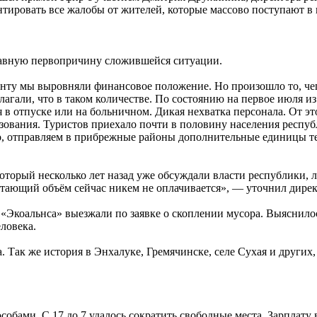
тировать все жалобы от жителей, которые массово поступают в п
лавную первопричину сложившейся ситуации.
енту мы выровняли финансовое положение. Но произошло то, чег
лагали, что в таком количестве. По состоянию на первое июля из
я в отпуске или на больничном. Дикая нехватка персонала. От э
азования. Туристов приехало почти в половину населения респу
чно, отправляем в прибрежные районы дополнительные единицы
 который несколько лет назад уже обсуждали власти республики
стающий объём сейчас никем не оплачивается», — уточнил дирек
«Экоальнса» выезжали по заявке о скоплении мусора. Выяснилось
еловека.
 Так же история в Энхалуке, Гремячинске, селе Сухая и других
бами. С 17 до 7 удалось сократить свободные места. Зарплату 