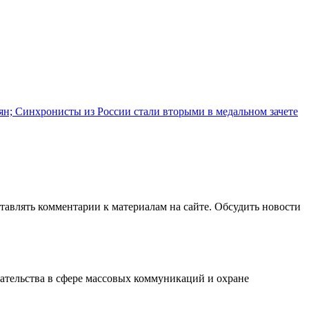
иян; Синхронисты из России стали вторыми в медальном зачете
авлять комментарии к материалам на сайте. Обсудить новости
ательства в сфере массовых коммуникаций и охране