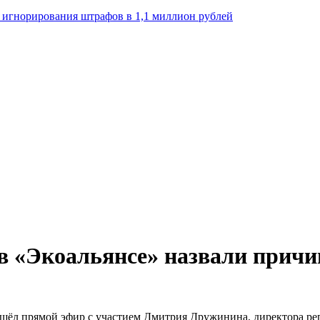
а игнорирования штрафов в 1,1 миллион рублей
 в «Экоальянсе» назвали причи
рошёл прямой эфир с участием Дмитрия Дружинина, директора р