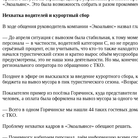
«Экоальянс». Это была возможность собрать и разом прокоммен
Нехватка водителей и курортный сбор
В ходе общения руководитель компании «Экоальянс» назвал г
— До апреля ситуация с вывозом была стабильная, к тому мом
персонала
в частности, водителей категории С, но не предпо
—
серьёзный процент, если учитывать, что кто
то также находитс
–
начался туристический сезон и кратно вырос объём мусорообр
предусмотрены, это не наша зона деятельности. Но мы, коне
регионального оператора по обращению с ТКО.
Позднее в эфире он высказался за введение курортного сбора,
бюджета на вывоз мусора в пик туристического сезона. «Возра
Показателен пример из посёлка Горячинск, куда представители 
человек, а оплата была оформлена на вывоз мусора за одного ч
— Всего в одном Горячинске мы нашли 44 таких гостевых дома.
с ТКО.
Проблему нехватки кадров в «Экоальянсе» обещают решить.
— Понемногу набираем персонал, даём информацию всеми спосо