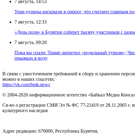
7 августа, 14:53
Улан-удэнцы раскрыли в опросе, что считают главным п
7 августа, 12:33
«День поля» в Бурятии соберет тысячу участников с раз
7 августа, 09:20
Пока вы спали: Трамп запретил «родильный туризм»; Чис
прыжках в воду
В связи с ужесточением требований к сбору и хранению перс
можно в наших соцсетях:
https://vk.com/bmk.news
© 2004-2026 информационное агентство «Байкал Медиа Конса
Св-во о регистрации СМИ Эл № ФС 77-22419 от 28.11.2005 г. 
культурного наследия
Адрес редакции: 670000, Республика Бурятия,