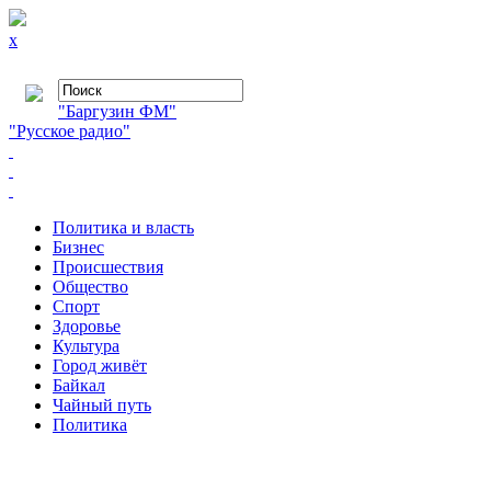
x
"Баргузин ФМ"
"Русское радио"
Политика и власть
Бизнес
Происшествия
Общество
Cпорт
Здоровье
Культура
Город живёт
Байкал
Чайный путь
Политика