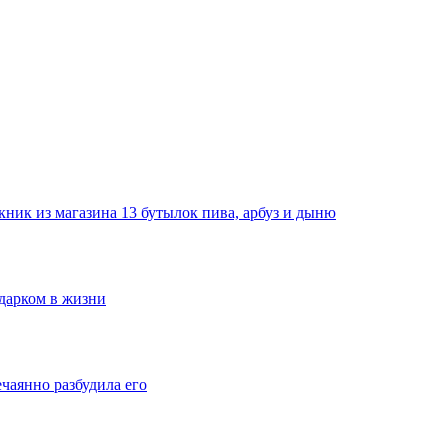
ник из магазина 13 бутылок пива, арбуз и дыню
одарком в жизни
ечаянно разбудила его