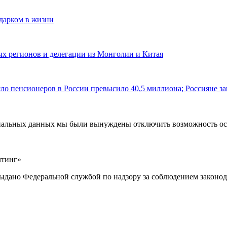
одарком в жизни
ных регионов и делегации из Монголии и Китая
ло пенсионеров в России превысило 40,5 миллиона; Россияне за
ональных данных мы были вынуждены отключить возможность ост
лтинг»
выдано Федеральной службой по надзору за соблюдением законод