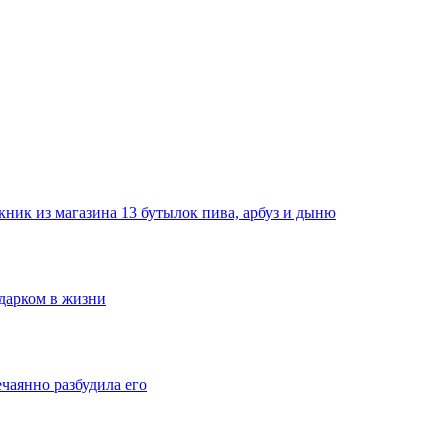
ник из магазина 13 бутылок пива, арбуз и дыню
одарком в жизни
ечаянно разбудила его