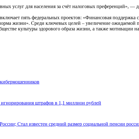
вных услуг для населения за счёт налоговых преференций», — 
 включает пять федеральных проектов: «Финансовая поддержка 
 норма жизни». Среди ключевых целей – увеличение ожидаемой 
бществе культуры здорового образа жизни, а также мотивации н
и кибермошенников
а игнорирования штрафов в 1,1 миллион рублей
 России; Стал известен средний размер социальной пенсии росс