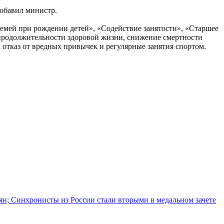
добавил министр.
семей при рождении детей», «Содействие занятости», «Старшее
продолжительности здоровой жизни, снижение смертности
а отказ от вредных привычек и регулярные занятия спортом.
иян; Синхронисты из России стали вторыми в медальном зачете