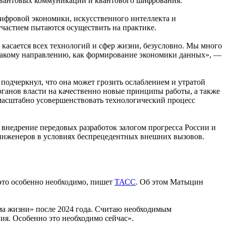
 квантовых коммуникаций и квантового шифрования.
цифровой экономики, искусственного интеллекта и
частием пытаются осуществить на практике.
касается всех технологий и сфер жизни, безусловно. Мы много
о такому направлению, как формирование экономики данных», —
подчеркнул, что она может грозить ослаблением и утратой
рганов власти на качественно новые принципы работы, а также
масштабно усовершенствовать технологический процесс
внедрение передовых разработок залогом прогресса России и
 инженеров в условиях беспрецедентных внешних вызовов.
 это особенно необходимо, пишет
ТАСС
. Об этом Матыцин
ма жизни» после 2024 года. Считаю необходимым
гия. Особенно это необходимо сейчас».