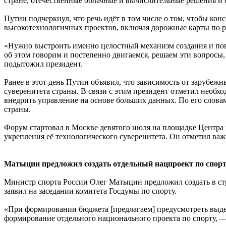
стране, отечественные облачные и вычислительные решения и
Путин подчеркнул, что речь идёт в том числе о том, чтобы к
высокотехнологичных проектов, включая дорожные карты по ра
«Нужно выстроить именно целостный механизм создания и повс
об этом говорим и постепенно двигаемся, решаем эти вопросы
подытожил президент.
Ранее в этот день Путин объявил, что зависимость от зарубеж
суверенитета страны. В связи с этим президент отметил необх
внедрить управление на основе больших данных. По его слов
страны.
Форум стартовал в Москве девятого июля на площадке Центра 
укрепления её технологического суверенитета. Он отметил ва
Матыцин предложил создать отдельный нацпроект по спор
Министр спорта России Олег Матыцин предложил создать в стр
заявил на заседании комитета Госдумы по спорту.
«При формировании бюджета [предлагаем] предусмотреть выде
формирование отдельного национального проекта по спорту, —