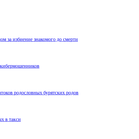
дом за избиение знакомого до смерти
и кибермошенников
атоков родословных бурятских родов
ых в такси