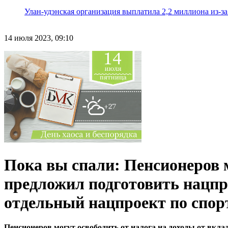
Улан-удэнская организация выплатила 2,2 миллиона из-з
14 июля 2023, 09:10
Пока вы спали: Пенсионеров м
предложил подготовить нацпр
отдельный нацпроект по спор
Пенсионеров могут освободить от налога на доходы от вкла