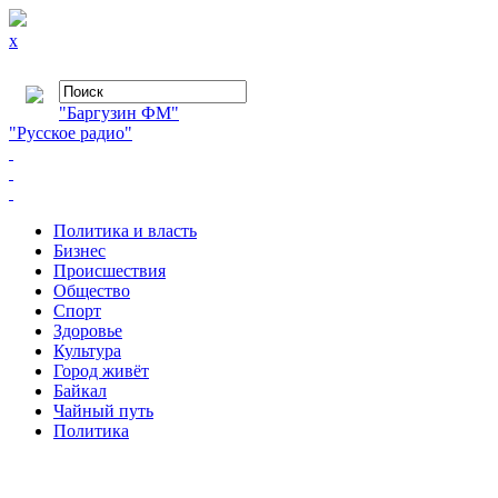
x
"Баргузин ФМ"
"Русское радио"
Политика и власть
Бизнес
Происшествия
Общество
Cпорт
Здоровье
Культура
Город живёт
Байкал
Чайный путь
Политика