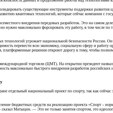
 безопасность данных и продолжение работы над технологиями
онсолидировать существующие инструменты поддержки развития 
звитию квантовых технологий, которые сейчас компании с госу
еместного внедрения передовых разработок. Это на самом деле 
, но нужно максимально форсировать эту работу, в том числе п
ных технологий угрожает национальной безопасности России. Он 
одимость перевести всю экономику, социальную сферу и работу о
ам, платформенные решения откроют дорогу к тому, чтобы полно
международной торговли (ЦМТ). На открытии президент назвал 
жность максимально быстрого внедрения разработок российских
ту
ане отдельный национальный проект по спорту, так как сейчас
ление бюджетных средств на реализацию проекта «Спорт – нор
 сказал Матыцин. — Это не только занятия спортом, это идеоло