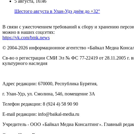
5 августа, 16:46
Шестого августа в Улан-Удэ днём до +32°
В связи с ужесточением требований к сбору и хранению перс
можно в наших соцсетях:
https://vk.com/bmk.news
© 2004-2026 информационное агентство «Байкал Медиа Конса
Св-во о регистрации СМИ Эл № ФС 77-22419 от 28.11.2005 г. 
культурного наследия
Адрес редакции: 670000, Республика Бурятия,
г. Улан-Удэ, ул. Смолина, 54б, помещение 3А
Телефон редакции: ‎‎8 (924 4) 58 90 90
E-mail редакции: info@baikal-media.ru
Учредитель - ООО
Байкал Медиа Консалтинг
. Главный редак
«
»