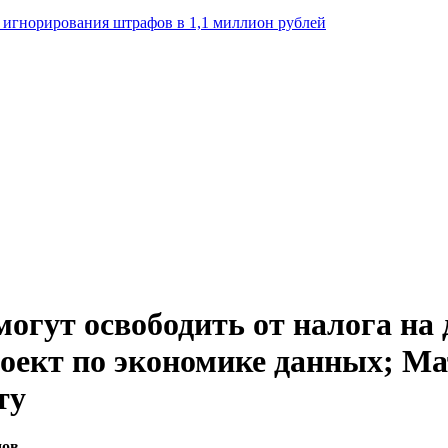
а игнорирования штрафов в 1,1 миллион рублей
огут освободить от налога на 
оект по экономике данных; М
ту
дов