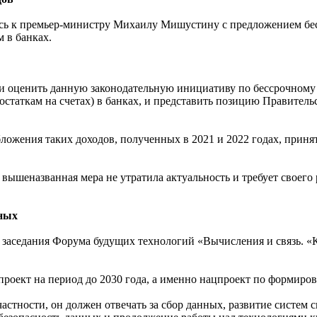
сь к премьер-министру Михаилу Мишустину с предложением бес
 в банках.
и оценить данную законодательную инициативу по бессрочному
остаткам на счетах) в банках, и представить позицию Правител
ложения таких доходов, полученных в 2021 и 2022 годах, принят
н вышеназванная мера не утратила актуальность и требует своег
нных
 заседания Форума будущих технологий «Вычисления и связь. 
роект на период до 2030 года, а именно нацпроект по формиро
частности, он должен отвечать за сбор данных, развитие систем