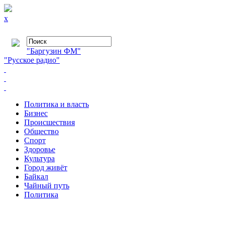
x
"Баргузин ФМ"
"Русское радио"
Политика и власть
Бизнес
Происшествия
Общество
Cпорт
Здоровье
Культура
Город живёт
Байкал
Чайный путь
Политика