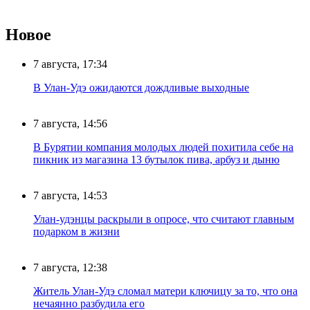
Новое
7 августа, 17:34
В Улан-Удэ ожидаются дождливые выходные
7 августа, 14:56
В Бурятии компания молодых людей похитила себе на
пикник из магазина 13 бутылок пива, арбуз и дыню
7 августа, 14:53
Улан-удэнцы раскрыли в опросе, что считают главным
подарком в жизни
7 августа, 12:38
Житель Улан-Удэ сломал матери ключицу за то, что она
нечаянно разбудила его