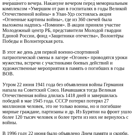
вчерашнего вечера. Накануне вечером перед мемориальным
комплексом «Умершим от ран в госпиталях в годы Великой
Отечественной войны» в Улан-Удэ состоялась акция
«Огненные картины войны», где из 360 свечей была
выложена надпись «Помним». В акции приняли участие
Молодежный центр РБ, представители Молодой гвардии
Единой России, фонд «Защитники отечества», Волонтёры
Победы и Волонтерская рота.
В этот же день для первой военно-спортивной
патриотической смены в лагере «Огонек» проводятся уроки
мужества, встречи с участниками боевых действий и
художественные мероприятия в память о погибших в годы
ВОВ.
Утром 22 июня 1941 года без объявления войны Германия
напала на Советский Союз. Начавшаяся тогда Великая
Отечественная война длилась 1418 дней и завершилась
победой в мае 1945 года. СССР потерял потерял 27
миллионов человек, это не только воины, но и погибшие
мирные граждане, партизаны и др. Из Бурятии на фронт ушло
более 120 тысяч человек и более трети из них не вернулось с
войны.
В 1996 году 22 июня было объявлено Днем памяти и скорби.