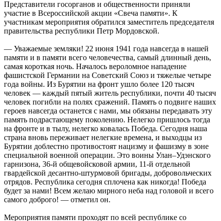
Представители госорганов и общественности приняли
участие в Всероссийской акции «Свеча памяти». К
участникам мероприятия обратился заместитель председателя
правительства республики Петр Мордовской.
— Уважаемые земляки! 22 июня 1941 года навсегда в нашей
памяти и в памяти всего человечества, самый длинный день,
самая короткая ночь. Началось вероломное нападение
фашистской Германии на Советский Союз и тяжелые четыре
года войны. Из Бурятии на фронт ушло более 120 тысяч
человек — каждый пятый житель республики, почти 40 тысяч
человек погибли на полях сражений. Память о подвиге наших
героев навсегда останется с нами, мы обязаны передавать эту
память подрастающему поколению. Нелегко пришлось тогда
на фронте и в тылу, нелегко ковалась Победа. Сегодня наша
страна вновь переживает нелегкие времена, и выходцы из
Бурятии доблестно противостоят нацизму и фашизму в зоне
специальной военной операции. Это воины Улан–Удэнского
гарнизона, 36-й общевойсковой армии, 11-й отдельной
гвардейской десантно-штурмовой бригады, добровольческих
отрядов. Республика сегодня сплочена как никогда! Победа
будет за нами! Всем желаю мирного неба над головой и всего
самого доброго! — отметил он.
Мероприятия памяти проходят по всей республике со