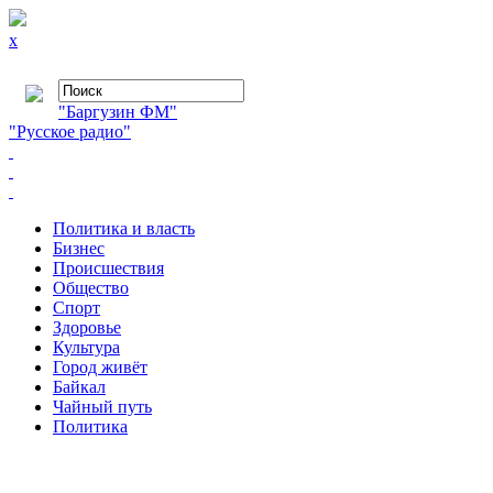
x
"Баргузин ФМ"
"Русское радио"
Политика и власть
Бизнес
Происшествия
Общество
Cпорт
Здоровье
Культура
Город живёт
Байкал
Чайный путь
Политика