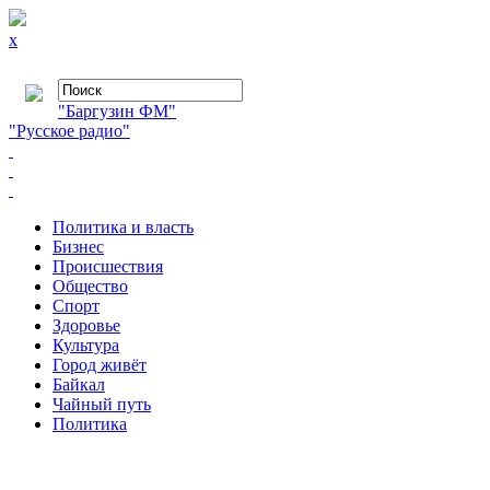
x
"Баргузин ФМ"
"Русское радио"
Политика и власть
Бизнес
Происшествия
Общество
Cпорт
Здоровье
Культура
Город живёт
Байкал
Чайный путь
Политика