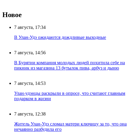
Новое
7 августа, 17:34
В Улан-Удэ ожидаются дождливые выходные
7 августа, 14:56
В Бурятии компания молодых людей похитила себе на
пикник из магазина 13 бутылок пива, арбуз и дыню
7 августа, 14:53
Улан-удэнцы раскрыли в опросе, что считают главным
подарком в жизни
7 августа, 12:38
Житель Улан-Удэ сломал матери ключицу за то, что она
нечаянно разбудила его