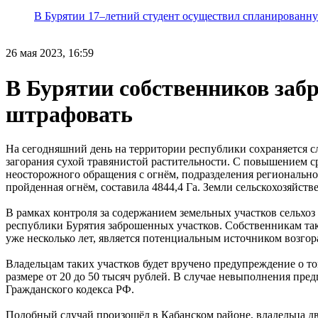
В Бурятии 17–летний студент осуществил спланированну
26 мая 2023, 16:59
В Бурятии собственников заб
штрафовать
На сегодняшний день на территории республики сохраняется 
загорания сухой травянистой растительности. С повышением с
неосторожного обращения с огнём, подразделения регионально
пройденная огнём, составила 4844,4 Га. Земли сельскохозяйств
В рамках контроля за содержанием земельных участков сельхо
республики Бурятия заброшенных участков. Собственникам так
уже несколько лет, является потенциальным источником возгор
Владельцам таких участков будет вручено предупреждение о то
размере от 20 до 50 тысяч рублей. В случае невыполнения пред
Гражданского кодекса РФ.
Подобный случай произошёл в Кабанском районе, владельца дв