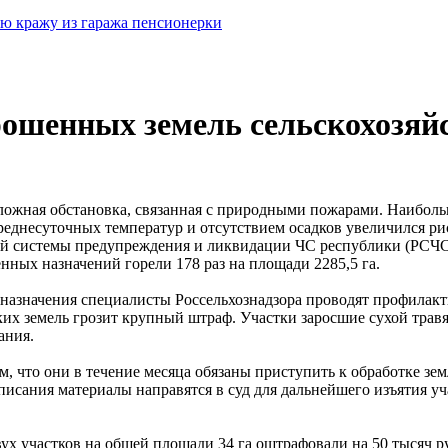
ю кражу из гаража пенсионерки
рошенных земель сельскохозяйс
сложная обстановка, связанная с природными пожарами. Наибол
реднесуточных температур и отсутствием осадков увеличился ри
й системы предупреждения и ликвидации ЧС республики (РСЧС) 
енных назначений горели 178 раз на площади 2285,5 га.
з назначения специалисты Россельхознадзора проводят профилак
их земель грозит крупный штраф. Участки заросшие сухой травя
ания.
м, что они в течение месяца обязаны приступить к обработке зе
писания материалы направятся в суд для дальнейшего изъятия уч
ух участков на общей площади 34 га оштрафовали на 50 тысяч р