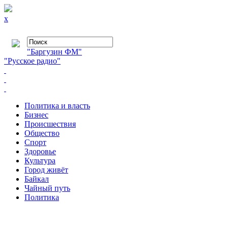
x
"Баргузин ФМ"
"Русское радио"
Политика и власть
Бизнес
Происшествия
Общество
Cпорт
Здоровье
Культура
Город живёт
Байкал
Чайный путь
Политика