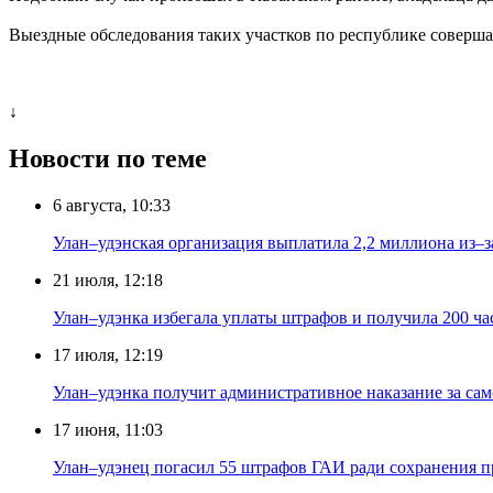
Выездные обследования таких участков по республике соверша
↓
Новости по теме
6 августа, 10:33
Улан–удэнская организация выплатила 2,2 миллиона из–з
21 июля, 12:18
Улан–удэнка избегала уплаты штрафов и получила 200 ча
17 июля, 12:19
Улан–удэнка получит административное наказание за са
17 июня, 11:03
Улан–удэнец погасил 55 штрафов ГАИ ради сохранения п