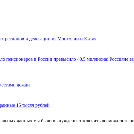
ных регионов и делегации из Монголии и Китая
ло пенсионеров в России превысило 40,5 миллиона; Россияне за
 местами дожди
рянные 15 тысяч рублей
ональных данных мы были вынуждены отключить возможность ост