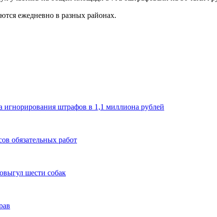
ются ежедневно в разных районах.
а игнорирования штрафов в 1,1 миллиона рублей
сов обязательных работ
мовыгул шести собак
рав