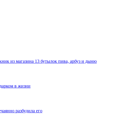
ник из магазина 13 бутылок пива, арбуз и дыню
одарком в жизни
ечаянно разбудила его