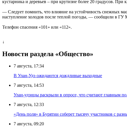
кустарника и деревьев – при крутизне более 20 градусов. При 
— Следует помнить, что влияние на устойчивость снежных масс
наступление холодов после теплой погоды, — сообщили в ГУ 
Телефон спасения «101» или «112».
↓
Новости раздела «Общество»
7 августа, 17:34
В Улан-Удэ ожидаются дождливые выходные
7 августа, 14:53
Улан-удэнцы раскрыли в опросе, что считают главным п
7 августа, 12:33
«День поля» в Бурятии соберет тысячу участников с раз
7 августа, 09:20