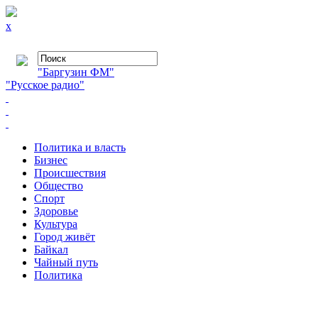
x
"Баргузин ФМ"
"Русское радио"
Политика и власть
Бизнес
Происшествия
Общество
Cпорт
Здоровье
Культура
Город живёт
Байкал
Чайный путь
Политика