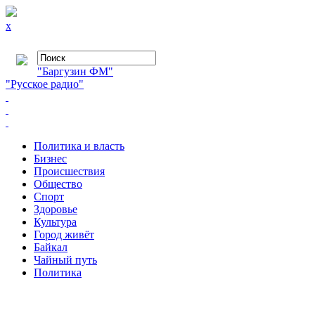
x
"Баргузин ФМ"
"Русское радио"
Политика и власть
Бизнес
Происшествия
Общество
Cпорт
Здоровье
Культура
Город живёт
Байкал
Чайный путь
Политика