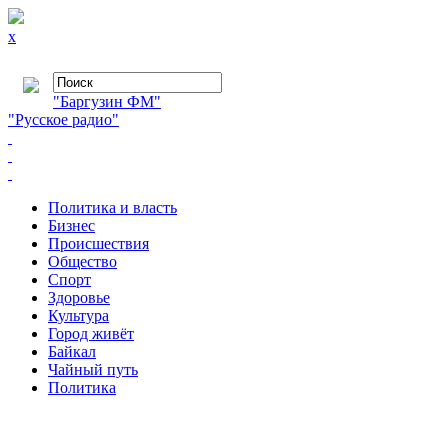
x
"Баргузин ФМ"
"Русское радио"
Политика и власть
Бизнес
Происшествия
Общество
Cпорт
Здоровье
Культура
Город живёт
Байкал
Чайный путь
Политика