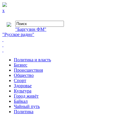
x
"Баргузин ФМ"
"Русское радио"
Политика и власть
Бизнес
Происшествия
Общество
Cпорт
Здоровье
Культура
Город живёт
Байкал
Чайный путь
Политика