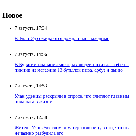
Новое
7 августа, 17:34
В Улан-Удэ ожидаются дождливые выходные
7 августа, 14:56
В Бурятии компания молодых людей похитила себе на
пикник из магазина 13 бутылок пива, арбуз и дыню
7 августа, 14:53
Улан-удэнцы раскрыли в опросе, что считают главным
подарком в жизни
7 августа, 12:38
Житель Улан-Удэ сломал матери ключицу за то, что она
нечаянно разбудила его