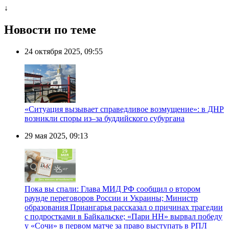
↓
Новости по теме
24 октября 2025, 09:55
«Ситуация вызывает справедливое возмущение»: в ДНР
возникли споры из–за буддийского субургана
29 мая 2025, 09:13
Пока вы спали: Глава МИД РФ сообщил о втором
раунде переговоров России и Украины; Министр
образования Приангарья рассказал о причинах трагедии
с подростками в Байкальске; «Пари НН» вырвал победу
у «Сочи» в первом матче за право выступать в РПЛ