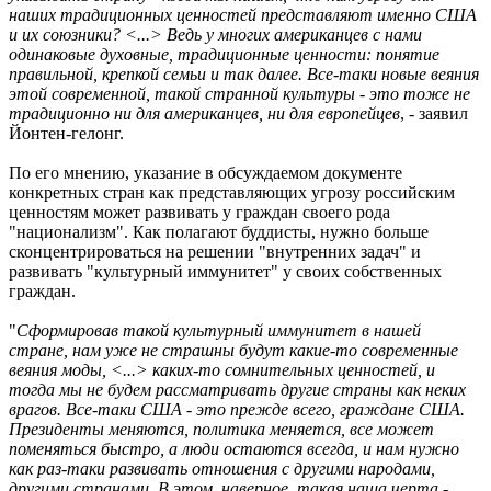
наших традиционных ценностей представляют именно США
и их союзники? <...> Ведь у многих американцев с нами
одинаковые духовные, традиционные ценности: понятие
правильной, крепкой семьи и так далее. Все-таки новые веяния
этой современной, такой странной культуры - это тоже не
традиционно ни для американцев, ни для европейцев
, - заявил
Йонтен-гелонг.
По его мнению, указание в обсуждаемом документе
конкретных стран как представляющих угрозу российским
ценностям может развивать у граждан своего рода
"национализм". Как полагают буддисты, нужно больше
сконцентрироваться на решении "внутренних задач" и
развивать "культурный иммунитет" у своих собственных
граждан.
"
Сформировав такой культурный иммунитет в нашей
стране, нам уже не страшны будут какие-то современные
веяния моды, <...> каких-то сомнительных ценностей, и
тогда мы не будем рассматривать другие страны как неких
врагов. Все-таки США - это прежде всего, граждане США.
Президенты меняются, политика меняется, все может
поменяться быстро, а люди остаются всегда, и нам нужно
как раз-таки развивать отношения с другими народами,
другими странами. В этом, наверное, такая наша черта -