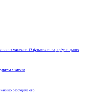
ник из магазина 13 бутылок пива, арбуз и дыню
одарком в жизни
ечаянно разбудила его