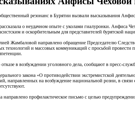
ысказываниях Анфисы Чеховой 
и общественный резонанс в Бурятии вызвали высказывания Анфи
рассказала о неудачном опыте с уколами гиалуронки. Анфиса Чех
асистским и оскорбительным для представителей бурятской нац
лией Жамбаловой направлено обращение Председателю Следств
ых технологий и массовых коммуникаций с просьбой провести п
мпетенции.
б отказе в возбуждении уголовного дела, сообщают в пресс-слу
ерального закона «О противодействии экстремистской деятельно
ий, направленных на возбуждение национальной розни, в связи 
тсутствуют.
нала направлено профилактическое письмо с целью предупрежде