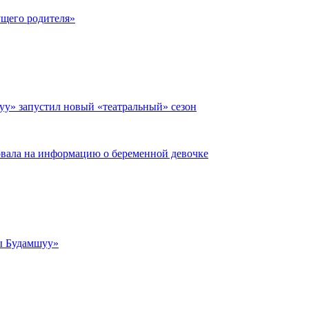
щего родителя»
уу» запустил новый «театральный» сезон
овала на информацию о беременной девочке
ты Будамшуу»