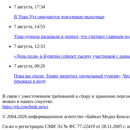
7 августа, 17:34
В Улан-Удэ ожидаются дождливые выходные
7 августа, 14:53
Улан-удэнцы раскрыли в опросе, что считают главным п
7 августа, 12:33
«День поля» в Бурятии соберет тысячу участников с раз
7 августа, 09:20
Пока вы спали: Трамп запретил «родильный туризм»; Чис
прыжках в воду
В связи с ужесточением требований к сбору и хранению перс
можно в наших соцсетях:
https://vk.com/bmk.news
© 2004-2026 информационное агентство «Байкал Медиа Конса
Св-во о регистрации СМИ Эл № ФС 77-22419 от 28.11.2005 г. 