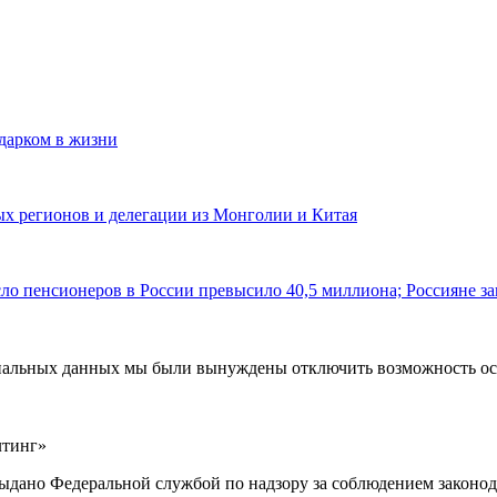
одарком в жизни
ных регионов и делегации из Монголии и Китая
ло пенсионеров в России превысило 40,5 миллиона; Россияне за
ональных данных мы были вынуждены отключить возможность ост
лтинг»
выдано Федеральной службой по надзору за соблюдением законод