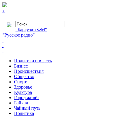
x
"Баргузин ФМ"
"Русское радио"
Политика и власть
Бизнес
Происшествия
Общество
Cпорт
Здоровье
Культура
Город живёт
Байкал
Чайный путь
Политика