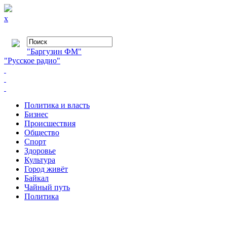
x
"Баргузин ФМ"
"Русское радио"
Политика и власть
Бизнес
Происшествия
Общество
Cпорт
Здоровье
Культура
Город живёт
Байкал
Чайный путь
Политика