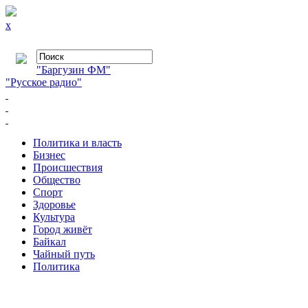
x
"Баргузин ФМ"
"Русское радио"
Политика и власть
Бизнес
Происшествия
Общество
Cпорт
Здоровье
Культура
Город живёт
Байкал
Чайный путь
Политика