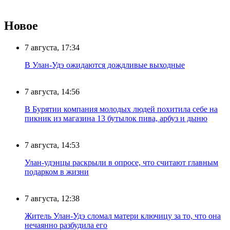
Новое
7 августа, 17:34
В Улан-Удэ ожидаются дождливые выходные
7 августа, 14:56
В Бурятии компания молодых людей похитила себе на
пикник из магазина 13 бутылок пива, арбуз и дыню
7 августа, 14:53
Улан-удэнцы раскрыли в опросе, что считают главным
подарком в жизни
7 августа, 12:38
Житель Улан-Удэ сломал матери ключицу за то, что она
нечаянно разбудила его